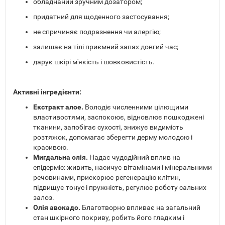
обладнаний зручним дозатором;
придатний для щоденного застосування;
не спричиняє подразнення чи алергію;
залишає на тілі приємний запах довгий час;
дарує шкірі м'якість і шовковистість.
Активні інгредієнти:
Екстракт алое.
Володіє численними цілющими
властивостями, заспокоює, відновлює пошкоджені
тканини, запобігає сухості, знижує видимість
розтяжок, допомагає зберегти дерму молодою і
красивою.
Мигдальна олія.
Надає чудодійний вплив на
епідерміс: живить, насичує вітамінами і мінеральними
речовинами, прискорює регенерацію клітин,
підвищує тонус і пружність, регулює роботу сальних
залоз.
Олія авокадо.
Благотворно впливає на загальний
стан шкірного покриву, робить його гладким і