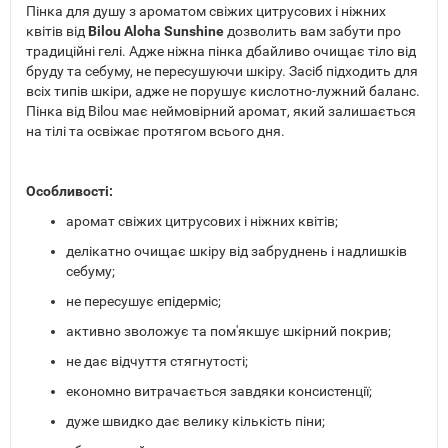
Пінка для душу з ароматом свіжих цитрусових і ніжних
квітів від
Bilou Aloha Sunshine
дозволить вам забути про
традиційні гелі. Адже ніжна пінка дбайливо очищає тіло від
бруду та себуму, не пересушуючи шкіру. Засіб підходить для
всіх типів шкіри, адже не порушує кислотно-лужний баланс.
Пінка від Bilou має неймовірний аромат, який залишається
на тілі та освіжає протягом всього дня.
Особливості:
аромат свіжих цитрусових і ніжних квітів;
делікатно очищає шкіру від забруднень і надлишків
себуму;
не пересушує епідерміс;
активно зволожує та пом'якшує шкірний покрив;
не дає відчуття стягнутості;
економно витрачається завдяки консистенції;
дуже швидко дає велику кількість піни;