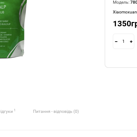
Модель:
78
Xiaomoxua
1350г
1
Відгуки
Питання - відповідь (0)