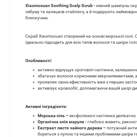
Xiaomoxuan Soothing Scalp Scrub -
ніжний шампунь-скр
себуму та залишків стайлінгу, а й подарують неймовір
блискучим.
Скраб Xiaomoxuan створений на основі морської солі. 
Ідеально підходить для всіх типів волосся та шкіри гол
Особливості:
активно відлущує ороговілі частинки, залишаючи
збагачує волосся корисними мікроелементами, 
проявляє свою ефективність вже з перших застос
активізує кровообіг, допомагаючи вашій шкірі ди
Активні інгредієнти:
Морська сіль –
ексфоліюючі частинки делікатно 
Органічна олія марули -
глибоко живить, реконс
Екстракт листя чайного дерева –
потужний антис
бореться з лупою та іншими проблемами шкіри го