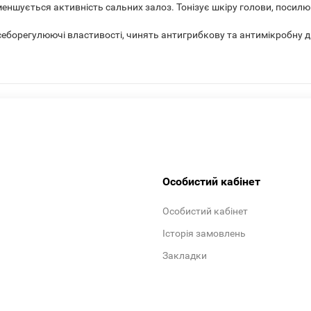
ншується активність сальних залоз. Тонізує шкіру голови, посилююч
еборегулюючі властивості, чинять антигрибкову та антимікробну 
Особистий кабінет
Особистий кабінет
Історія замовлень
Закладки