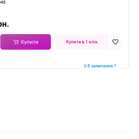
045
n
рн.
Купити
Купити в 1 клік
Є запитання ?