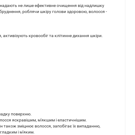
і надають не лише ефективне очищення від надлишку
абруднення, роблячи шкіру голови здоровою, волосся -
 активізують кровообіг та клітинне дихання шкіри.
гладку поверхню.
олосся яскравішим, м'якшим і еластичнішим.
н також зміцнює волосся, запобігає їх випаданню,
гладким і м'яким.