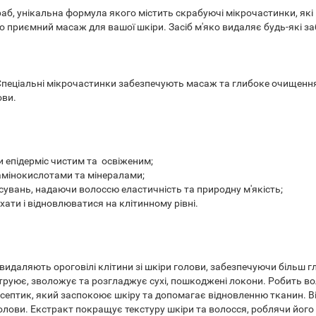
аб, унікальна формула якого містить скрабуючі мікрочастинки, як
но приємний масаж для вашої шкіри. Засіб м'яко видаляє будь-які з
Спеціальні мікрочастинки забезпечують масаж та глибоке очищення,
ови.
 епідерміс чистим та освіженим;
амінокислотами та мінералами;
увань, надаючи волоссю еластичність та природну м'якість;
хати і відновлюватися на клітинному рівні.
видаляють ороговілі клітини зі шкіри голови, забезпечуючи більш 
труює, зволожує та розгладжує сухі, пошкоджені локони. Робить в
ептик, який заспокоює шкіру та допомагає відновленню тканин. Ві
лови. Екстракт покращує текстуру шкіри та волосся, роблячи його 