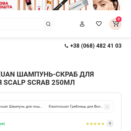
0
+38 (068) 482 41 03
XUAN ШАМПУНЬ-СКРАБ ДЛЯ
 SCALP SCRAB 250МЛ
xuan Шампунь для пошкодженого волосся з колагеном collagen shampoo 550
Xiaomoxuan Гребінець для Волосся Fairy Brush
сті
1