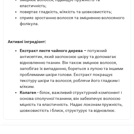
еластичність;
повертає гладкість, м'якість та шовковистість;
сприяє зростанню волосся та зміцненню волосяного
фолікула.
Активні інгредієнт:
Екстракт листя чайного дерева –
потужний
антисептик, який заспокоює шкіру та допомагає
відновленню тканин. Він також зміцнює волосся,
запобігає їх випаданню, бореться з лупою та іншими
проблемами шкіри голови. Екстракт покращує
текстуру шкіри та волосся, роблячи його гладким і
м'яким.
Колаген -
білок, важливий структурний компонент і
основа сполучної тканини, він забезпечує волоссю
міцність та еластичність. Надає локонам пружність,
шовковистість і блиск, структурує та відновлює.