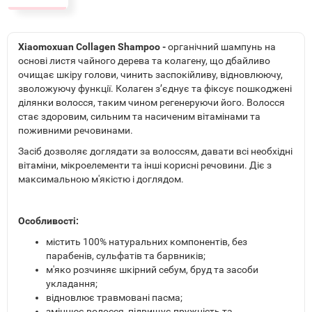
Xiaomoxuan Collagen Shampoo -
органічний шампунь на
основі листя чайного дерева та колагену, що дбайливо
очищає шкіру голови, чинить заспокійливу, відновлюючу,
зволожуючу функції. Колаген з’єднує та фіксує пошкоджені
ділянки волосся, таким чином регенеруючи його. Волосся
стає здоровим, сильним та насиченим вітамінами та
поживними речовинами.
Засіб дозволяє доглядати за волоссям, давати всі необхідні
вітаміни, мікроелементи та інші корисні речовини. Діє з
максимальною м'якістю і доглядом.
Особливості:
містить 100% натуральних компонентів, без
парабенів, сульфатів та барвників;
м'яко розчиняє шкірний себум, бруд та засоби
укладання;
відновлює травмовані пасма;
зміцнює волосся, підвищує пружність та