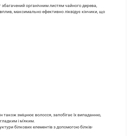
 збагачений органічним листям чайного дерева,
й вплив, максимально ефективно ліквідує кінчики, що
н також зміцнює волосся, запобігає їх випаданню,
гладким і м'яким.
ктури білкових елементів з допомогою білків-