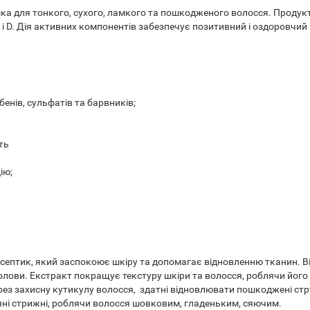
а для тонкого, сухого, ламкого та пошкодженого волосся. Продукт
F і D. Дія активних компонентів забезпечує позитивний і оздоровчи
енів, сульфатів та барвників;
ть
ію;
ептик, який заспокоює шкіру та допомагає відновленню тканин. Ві
лови. Екстракт покращує текстуру шкіри та волосся, роблячи його 
ез захисну кутикулу волосся, здатні відновлювати пошкоджені стру
яні стрижні, роблячи волосся шовковим, гладеньким, сяючим.