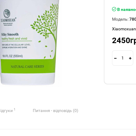
В наявно
Модель:
78
Xiaomoxua
2450г
1
Відгуки
Питання - відповідь (0)