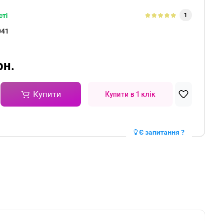
сті
1
041
n
рн.
Купити
Купити в 1 клік
Є запитання ?