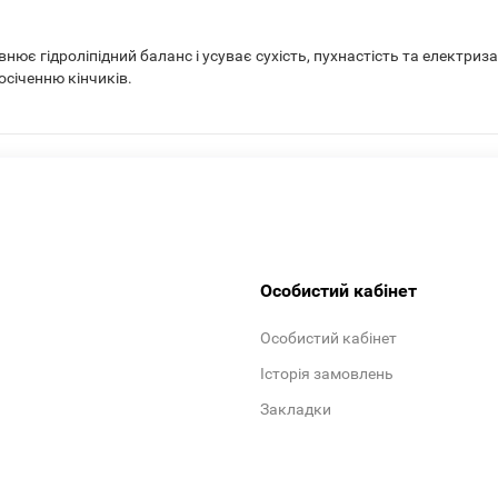
внює гідроліпідний баланс і усуває сухість, пухнастість та електри
осіченню кінчиків.
Особистий кабінет
Особистий кабінет
Історія замовлень
Закладки