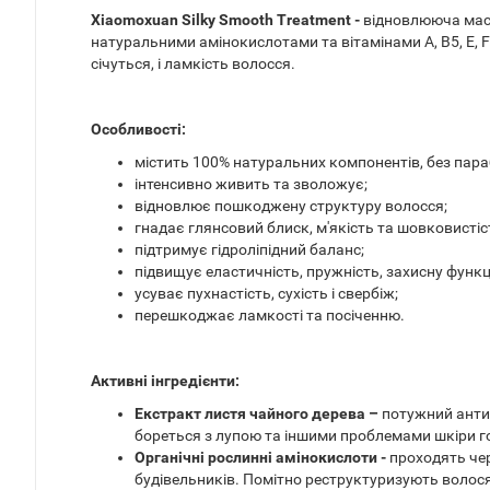
Xiaomoxuan Silky Smooth Treatment -
відновлююча маск
натуральними амінокислотами та вітамінами A, B5, E, 
січуться, і ламкість волосся.
Особливості:
містить 100% натуральних компонентів, без параб
інтенсивно живить та зволожує;
відновлює пошкоджену структуру волосся;
гнадає глянсовий блиск, м'якість та шовковистіс
підтримує гідроліпідний баланс;
підвищує еластичність, пружність, захисну функц
усуває пухнастість, сухість і свербіж;
перешкоджає ламкості та посіченню.
Активні інгредієнти:
Екстракт листя чайного дерева –
потужний антис
бореться з лупою та іншими проблемами шкіри го
Органічні рослинні амінокислоти -
проходять чер
будівельників. Помітно реструктуризують волос