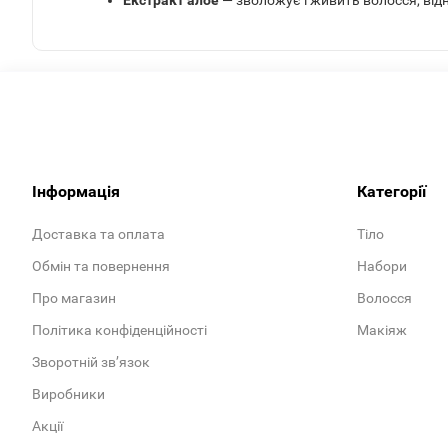
Екстракт алое
— зволожує і живить волосся, від
Інформація
Категорії
Доставка та оплата
Тіло
Обмін та повернення
Набори
Про магазин
Волосся
Політика конфіденційності
Макіяж
Зворотній зв’язок
Виробники
Акції