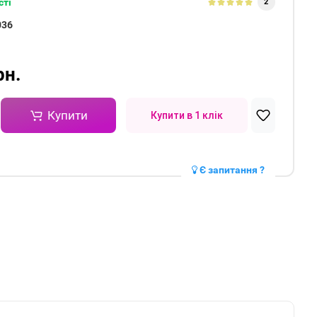
сті
2
036
n
рн.
Купити
Купити в 1 клік
Є запитання ?