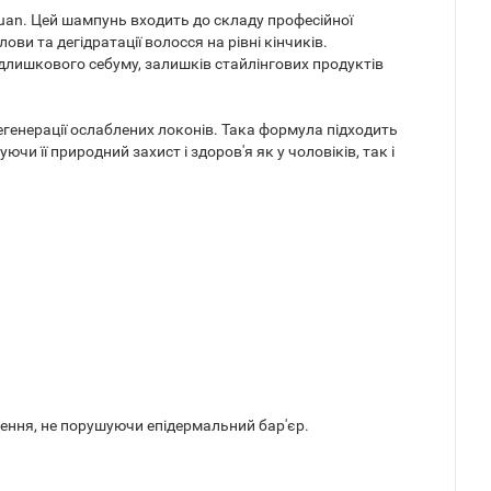
uan. Цей шампунь входить до складу професійної
ови та дегідратації волосся на рівні кінчиків.
лишкового себуму, залишків стайлінгових продуктів
генерації ослаблених локонів. Така формула підходить
чи її природний захист і здоров'я як у чоловіків, так і
ення, не порушуючи епідермальний бар'єр.