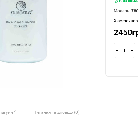
В наявно
Модель:
78
Xiaomoxua
2450г
2
Відгуки
Питання - відповідь (0)