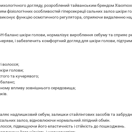
трихологічного догляду, розроблений тайванським брендом Xiaomox
ям фізіологічних особливостей гіперсекреції сальних залоз шкіри гол
 виконує функцію осмотичного регулятора, сприяючи видаленню над
-баланс шкіри голови, нормалізує вироблення себуму та сприяє ре
черяве, і забезпечить комфортний догляд для шкіри голови, підтримую
і волосся;
кіри голови;
стого та кучерявого;
 баланс;
ивному впливу зовнішнього середовища;
ків.
аляє надлишковий себум, залишки стайлінгових засобів та забрудн
сальних залоз, відновлюючи нормальний ліпідний обмін.
лосся, підвищуючи його еластичність і стійкість до пошкоджень.