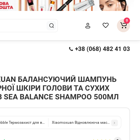
0
+38 (068) 482 41 03
XUAN БАЛАНСУЮЧИЙ ШАМПУНЬ
НОЇ ШКІРИ ГОЛОВИ ТА СУХИХ
В SEA BALANCE SHAMPOO 500МЛ
bobble Термозахист для волосся HAIR STYLING Heat Protect Spray 150ml
Xiaomoxuan Відновлююча маска з колагеном Col