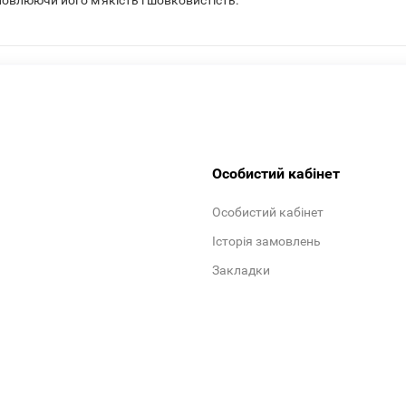
новлюючи його м'якість і шовковистість.
Особистий кабінет
Особистий кабінет
Історія замовлень
Закладки