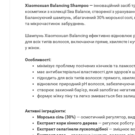
Xiaomoxuan Balancing Shampoo —
інноваційний засіб 
косметики з колекції Sea Balance, створеної з урахуванн
Балансуючий шампунь, збагачений 30% морської солі,
та мікрочастинок забруднень.
Шампунь Xiaomoxuan Balancing ефективно відновлює pH
для всіх типів волосся, включаючи пряме, хвилясте і ку
у жінок.
Особливості:
мінімізує проблему посічених кінчиків та ламкост
має антибактеріальні властивості для здоров'я ш
підходить для всіх типів волосся: прямого, хвиля
відновлює природний pH волосся, забезпечуючи
створює захисний бар'єр, який запобігає негат
формує м'яку піну та легко змивається без залиш
Активні інгредієнти:
Морська сіль (30%)
— осмотичний регулятор, вид
Екстракт кори хінного дерева
— регулює роботу 
Екстракт селагінели лускоподібної
— зміцнює во