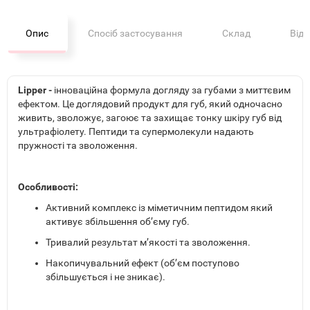
Опис
Спосіб застосування
Склад
Від
Lipper -
інноваційна формула догляду за губами з миттєвим
ефектом. Це доглядовий продукт для губ, який одночасно
живить, зволожує, загоює та захищає тонку шкіру губ від
ультрафіолету. Пептиди та супермолекули надають
пружності та зволоження.
Особливості:
Активний комплекс із міметичним пептидом який
активує збільшення об’єму губ.
Тривалий результат м’якості та зволоження.
Накопичувальний ефект (об’єм поступово
збільшується і не зникає).