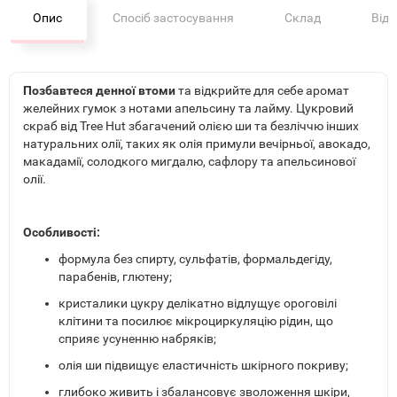
Опис
Спосіб застосування
Склад
Від
Позбавтеся денної втоми
та відкрийте для себе аромат
желейних гумок з нотами апельсину та лайму. Цукровий
скраб від Tree Hut збагачений олією ши та безліччю інших
натуральних олії, таких як олія примули вечірньої, авокадо,
макадамії, солодкого мигдалю, сафлору та апельсинової
олії.
Особливості:
формула без спирту, сульфатів, формальдегіду,
парабенів, глютену;
кристалики цукру делікатно відлущує ороговілі
клітини та посилює мікроциркуляцію рідин, що
сприяє усуненню набряків;
олія ши підвищує еластичність шкірного покриву;
глибоко живить і збалансовує зволоження шкіри,