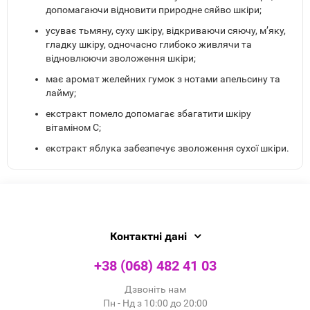
допомагаючи відновити природне сяйво шкіри;
усуває тьмяну, суху шкіру, відкриваючи сяючу, м’яку,
гладку шкіру, одночасно глибоко живлячи та
відновлюючи зволоження шкіри;
має аромат желейних гумок з нотами апельсину та
лайму;
екстракт помело допомагає збагатити шкіру
вітаміном С;
екстракт яблука забезпечує зволоження сухої шкіри.
Контактні дані
+38 (068) 482 41 03
Дзвоніть нам
Пн - Нд з 10:00 до 20:00