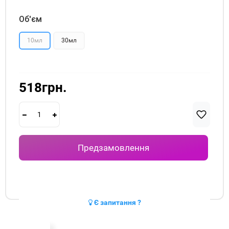
Об'єм
10мл
30мл
518грн.
Предзамовлення
Є запитання ?