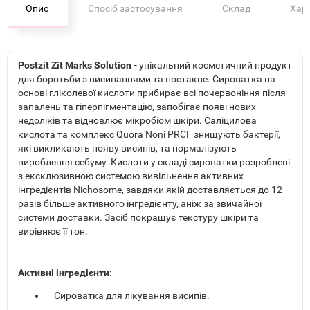
Опис
Спосіб застосування
Склад
Хар
Postzit Zit Marks Solution -
унікальний косметичний продукт
для боротьби з висипаннями та постакне. Сироватка на
основі гліколевої кислоти прибирає всі почервоніння після
запалень та гіперпігментацію, запобігає появі нових
недоліків та відновлює мікробіом шкіри. Саліцилова
кислота та комплекс Quora Noni PRCF знищують бактерії,
які викликають появу висипів, та нормалізують
вироблення себуму. Кислоти у складі сироватки розроблені
з ексклюзивною системою вивільнення активних
інгредієнтів Nichosome, завдяки якій доставляється до 12
разів більше активного інгредієнту, аніж за звичайної
системи доставки. Засіб покращує текстуру шкіри та
вирівнює її тон.
Активні інгредієнти:
Сироватка для лікування висипів.