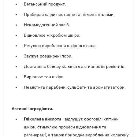
Веганський продукт.
Прибирає сліди постакне та пігментні плями.
Некамедогенний засіб.
Відновлює мікробіом шкіри.
Регулює вироблення шкірного сала.
Звужує розширені пори.
Доставляє більшу кількість активних інгредієнтів.
Вирівнює тон шкіри.
Не містить парабени, сульфати та ароматизатори.
Активні інгредієнти:
Гліколева кислота
- відлущує ороговілі клітини
шкіри, стимулює процеси відновлення та
регенерації, а також природне вироблення колагену