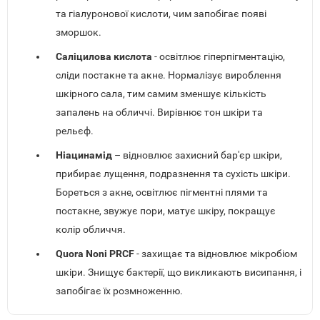
та гіалуронової кислоти, чим запобігає появі
зморшок.
Саліцилова кислота
- освітлює гіперпігментацію,
сліди постакне та акне. Нормалізує вироблення
шкірного сала, тим самим зменшує кількість
запалень на обличчі. Вирівнює тон шкіри та
рельєф.
Ніацинамід
– відновлює захисний бар'єр шкіри,
прибирає лущення, подразнення та сухість шкіри.
Бореться з акне, освітлює пігментні плями та
постакне, звужує пори, матує шкіру, покращує
колір обличчя.
Quora Noni PRCF
- захищає та відновлює мікробіом
шкіри. Знищує бактерії, що викликають висипання, і
запобігає їх розмноженню.