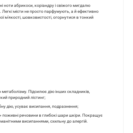
ні ноти абрикоси, коріандру і свіжого мигдалю
. Легкі місти не просто парфумують, а й ефективно
ї м'якості, шовковистості, огорнутися в тонкий
 метаболізму. Підсилює дію інших складників,
гкий природний лістинг;
ну дію, усуває висипання, подразнення;
и» поживні речовини в глибокі шари шкіри. Покращує
оманітними висипаннями, схильну до алергій.