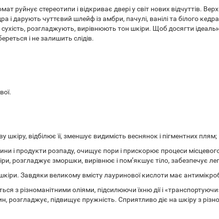
ат руйнує стереотипи і відкриває двері у світ нових відчуттів. Верх
і дарують чуттєвий шлейф із амбри, пачулі, ванілі та білого кедра
сухість, розгладжують, вирівнюють тон шкіри. Щоб досягти ідеально
ереться і не залишить слідів.
вої.
у шкіру, відбілює її, зменшує видимість веснянок і пігментних плям;
ини і продукти розпаду, очищує пори і прискорює процеси місцевого
ри, розгладжує зморшки, вирівнює і пом’якшує тіло, забезпечує ле
шкіри. Завдяки великому вмісту лауринової кислоти має антимікроб
ться з різноманітними оліями, підсилюючи їхню дії і «транспортуюч
н, розгладжує, підвищує пружність. Сприятливо діє на шкіру з різн