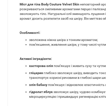
Міст для тіла Body Couture Velvet Skin
неповторний аром
розкриваються сміливими ароматами перцю і палісандра 
зволожують тіло. Натуральні олії зменшують лущення і 
аромат досить розпилити засіб на шкіру. Він миттєво вб
Особливості:
зволожена ніжна шкіра з тонким ароматом;
пом’якшення, живлення шкіри, у тому числі чутли
Активні інгредієнти:
касторова олія
пом’якшує і живить суху та чутлив
гліцерин
глибоко зволожує шкіру, виводить токс
транспортує корисні речовини в глибокі шари шкі
олія бабасу
пом’якшує і відновлює еластичність 
гідролат яблук
зволожує шкіру, чудово комбінує
мікроциркуляцію і пришвидшує регенерацію кліти