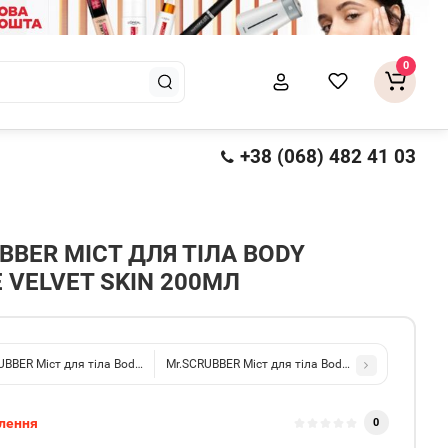
0
+38 (068) 482 41 03
BBER МІСТ ДЛЯ ТІЛА BODY
 VELVET SKIN 200МЛ
UBBER Міст для тіла Body Couture Dance Of Roses 200мл
Mr.SCRUBBER Міст для тіла Body Couture Air Blo
лення
0