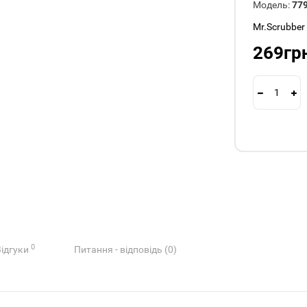
Модель:
77
Mr.Scrubber
269гр
0
Відгуки
Питання - відповідь (0)