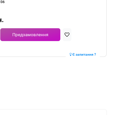
936
н.
Предзамовлення
Є запитання ?