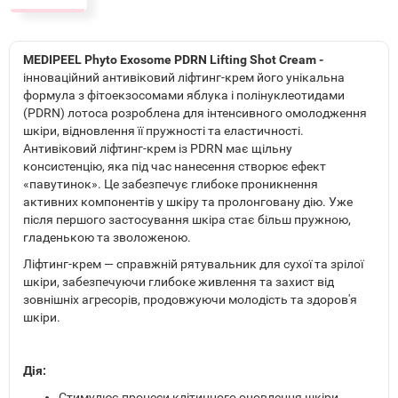
MEDIPEEL Phyto Exosome PDRN Lifting Shot Cream -
інноваційний антивіковий ліфтинг-крем його унікальна
формула з фітоекзосомами яблука і полінуклеотидами
(PDRN) лотоса розроблена для інтенсивного омолодження
шкіри, відновлення її пружності та еластичності.
Антивіковий ліфтинг-крем із PDRN має щільну
консистенцію, яка під час нанесення створює ефект
«павутинок». Це забезпечує глибоке проникнення
активних компонентів у шкіру та пролонговану дію. Уже
після першого застосування шкіра стає більш пружною,
гладенькою та зволоженою.
Ліфтинг-крем — справжній рятувальник для сухої та зрілої
шкіри, забезпечуючи глибоке живлення та захист від
зовнішніх агресорів, продовжуючи молодість та здоров'я
шкіри.
Дія:
Стимулює процеси клітинного оновлення шкіри,