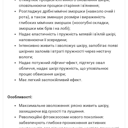
сповільнюючи процеси старіння і в'янення;
Розгладжує дрібні мімічні зморшки (навколо очей і
рота), а також зменшує розміри і вираженість
глибоких мімічних зморшок (носогубні складки,
зморшки між брів і на лобі);
Надає еластичність і пружність млявій і в'ялій шкірі,
наповнюючи її зсередини;
Інтенсивно живить і зволожує шкіру, запобігає появі
шкірних заломів і втраті пружності через нестачу
вологи;
Надає потужний ліфтинг-ефект, підтягує овал
обличчя, надає шкірі пружність, що уповільнює
процес обвисання шкіри;
Має легкий заспокійливий ефект.
Особливості:
Максимальне зволоження: рясно живить шкіру,
захищаючи від сухості та лущення.
Революційні фітоекзосоми нового покоління:
забезпечують глибоке проникнення активних