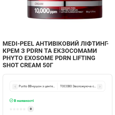
MEDI-PEEL АНТИВІКОВИЙ ЛІФТИНГ-
КРЕМ З PDRN ТА ЕКЗОСОМАМИ
PHYTO EXOSOME PDRN LIFTING
SHOT CREAM 50Г
Purito BB-кушон з центеллою Wonder Releaf Centella BB Cushion №
TOCOBO Зволожуюча сонцезахисна си
В наявності
0