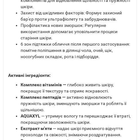
компонентів для відновлення щільності та пружності
шкіри.
Захист від шкідливих факторів: Формує захисний
бар'єр проти ультрафіолету та забруднювачів.
Профілактика нових зморшок: Регулярне
використання допомагає уповільнити процеси
старіння шкіри.
6 зон підтяжки обличчя після першого застосування:
помітне поліпшення в ділянці чола, очей, щік,
носогубних складок, рота і підборіддя.
Активні інгредієнти:
Комплекс вітамінів —
глибоко живить шкіру,
покращує її текстуру та сприяє яскравості.
Комплекс пептидів —
активно відновлюють
пружність шкіри, зменшують зморшки та роблять її
щільнішою.
AQUAXYL
— утримує вологу та перешкоджає її втраті,
покращуючи зволоженість шкіри.
Екстракт м'яти
— надає шкірі приємного відчуття
прохолоди та свіжості, знімаючи роздратування.