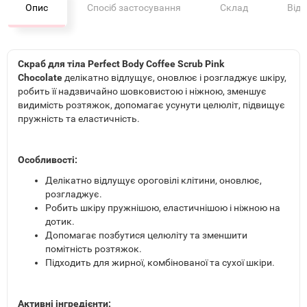
Опис
Спосіб застосування
Склад
Від
Скраб для тіла Perfect Body Coffee Scrub Pink
Chocolate
делікатно відлущує, оновлює і розгладжує шкіру,
робить її надзвичайно шовковистою і ніжною, зменшує
видимість розтяжок, допомагає усунути целюліт, підвищує
пружність та еластичність.
Особливості:
Делікатно відлущує ороговілі клітини, оновлює,
розгладжує.
Робить шкіру пружнішою, еластичнішою і ніжною на
дотик.
Допомагає позбутися целюліту та зменшити
помітність розтяжок.
Підходить для жирної, комбінованої та сухої шкіри.
Активні інгредієнти: