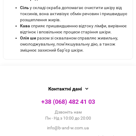
Сіль
у складі скраба допомагає очистити шкіру від
токсинів, вона активізує обмін речовин і пришвидшує
розщеплення жирів.
Кава
сприяє пришвидшенню відтоку лімфи, вирівнює
відтінок і вповільнює процеси старіння шкіри.
Олія ши
разом зі скваланом справляє живильну,
омолоджувальну, пом’якшувальну дію, а також
зміцнює захисний бар’єр шкіри.
Контактні дані
+38 (068) 482 41 03
Дзвоніть нам
Пн - Нд з 10:00 до 20:00
info@b-and-w.com.ua