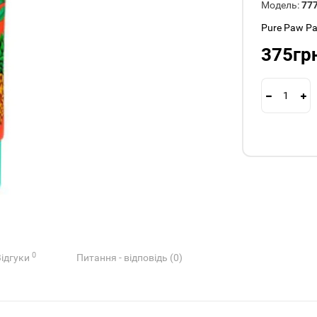
Модель:
77
Pure Paw P
375гр
0
Відгуки
Питання - відповідь (0)