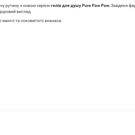
чу рутину з новою серією
гелів для душу Pure Paw Paw.
Завдяки фе
доровий вигляд.
о манго та соковитого ананаса.