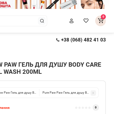
0
+38 (068) 482 41 03
W PAW ГЕЛЬ ДЛЯ ДУШУ BODY CARE
L WASH 200ML
aw Paw Гель для душу Body Care Wild Lime Wash 200ml
Pure Paw Paw Гель для душу Body Care Wild Berr
лення
0