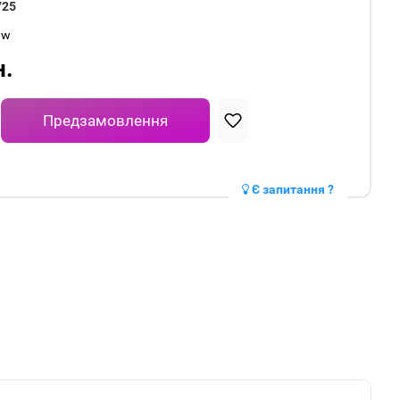
725
aw
н.
Предзамовлення
Є запитання ?