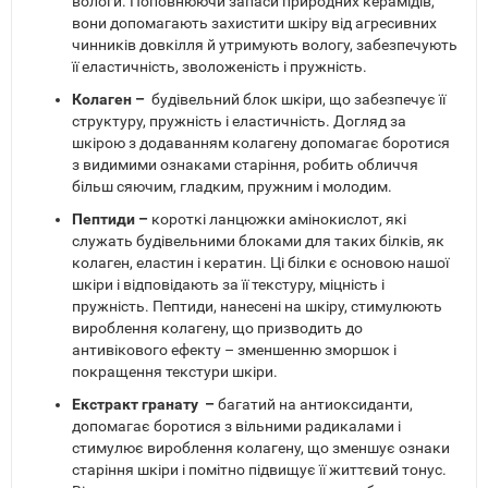
вологи. Поповнюючи запаси природних керамідів,
вони допомагають захистити шкіру від агресивних
чинників довкілля й утримують вологу, забезпечують
її еластичність, зволоженість і пружність.
Колаген –
будівельний блок шкіри, що забезпечує її
структуру, пружність і еластичність. Догляд за
шкірою з додаванням колагену допомагає боротися
з видимими ознаками старіння, робить обличчя
більш сяючим, гладким, пружним і молодим.
Пептиди –
короткі ланцюжки амінокислот, які
служать будівельними блоками для таких білків, як
колаген, еластин і кератин. Ці білки є основою нашої
шкіри і відповідають за її текстуру, міцність і
пружність. Пептиди, нанесені на шкіру, стимулюють
вироблення колагену, що призводить до
антивікового ефекту – зменшенню зморшок і
покращення текстури шкіри.
Екстракт гранату –
багатий на антиоксиданти,
допомагає боротися з вільними радикалами і
стимулює вироблення колагену, що зменшує ознаки
старіння шкіри і помітно підвищує її життєвий тонус.