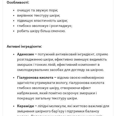
Особливості:
очищує та звужує пори;
вирівнює текстуру шкіри;
підвищує еластичність шкіри;
глибоко зволожує і розгладжує;
робить шкіру більш сяючою.
Активні інгредієнти:
Аденозин –
потужний антивіковий інгредієнт, сприяє
розгладженню шкіри, ефективно зменшує видимість
зморшок і тонких ліній, ефективний компонент в
омолоджувальних засобах для догляду за шкірою.
Гіалуронова кислота –
відома своєю неймовірною
здатністю утримувати вологу, гіалуронова кислота
глибоко зволожує шкіру, створюючи ефект
набрякання, який помітно скорочує зморшки і
покращує загальну текстуру шкіри.
Кераміди –
ліпідні молекули, які життєво важливі для
зміцнення шкірного бар’єру і підтримки балансу