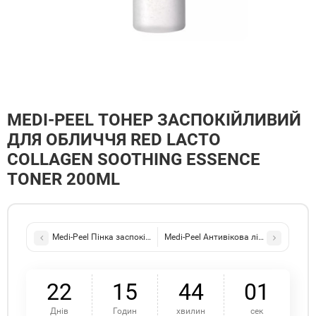
MEDI-PEEL ТОНЕР ЗАСПОКІЙЛИВИЙ
ДЛЯ ОБЛИЧЧЯ RED LACTO
COLLAGEN SOOTHING ESSENCE
TONER 200ML
Medi-Peel Пінка заспокійлива очищувальна для вмивання Green Ci
Medi-Peel Антивікова ліфтинг-сирова
2
2
1
5
4
4
0
1
Днів
Годин
хвилин
сек