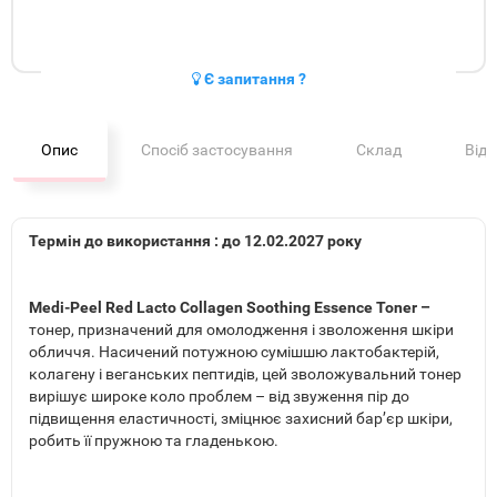
Є запитання ?
Опис
Спосіб застосування
Склад
Від
Термін до використання : до 12.02.2027 року
Medi-Peel Red Lacto Collagen Soothing Essence Toner –
тонер, призначений для омолодження і зволоження шкіри
обличчя. Насичений потужною сумішшю лактобактерій,
колагену і веганських пептидів, цей зволожувальний тонер
вирішує широке коло проблем – від звуження пір до
підвищення еластичності, зміцнює захисний бар’єр шкіри,
робить її пружною та гладенькою.