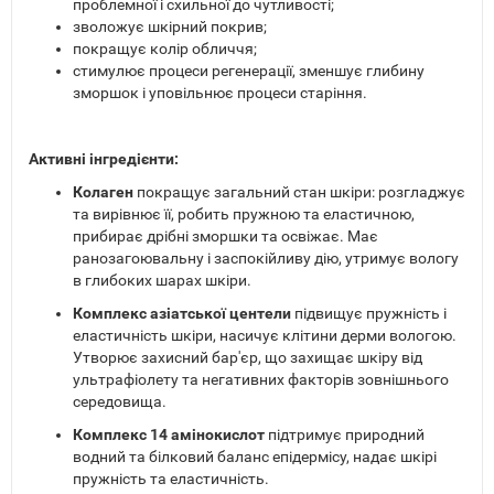
проблемної і схильної до чутливості;
зволожує шкірний покрив;
покращує колір обличчя;
стимулює процеси регенерації, зменшує глибину
зморшок і уповільнює процеси старіння.
Активні інгредієнти:
Колаген
покращує загальний стан шкіри: розгладжує
та вирівнює її, робить пружною та еластичною,
прибирає дрібні зморшки та освіжає. Має
ранозагоювальну і заспокійливу дію, утримує вологу
в глибоких шарах шкіри.
Комплекс азіатської центели
підвищує пружність і
еластичність шкіри, насичує клітини дерми вологою.
Утворює захисний бар'єр, що захищає шкіру від
ультрафіолету та негативних факторів зовнішнього
середовища.
Комплекс 14 амінокислот
підтримує природний
водний та білковий баланс епідермісу, надає шкірі
пружність та еластичність.