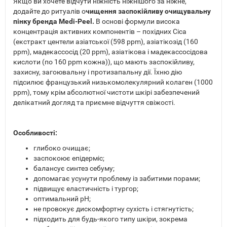
Якщо ви хочете відчути ніжність ніжнішого за ніжне,
додайте до ритуалів о
чищення заспокійливу очищувальну
пінку бренда Medi-Peel.
В основі формули висока
концентрація активних компонентів – похідних Cica
(екстракт центели азіатської (598 ppm), азіатікозід (160
ppm), мадекассосід (20 ppm), азіатікова і мадекассосідова
кислоти (по 160 ppm кожна)), що мають заспокійливу,
захисну, загоювальну і протизапальну дії. Їхню дію
підсилює французький низькомолекулярний колаген (1000
ppm), тому крім абсолютної чистоти шкірі забезпечений
делікатний догляд та приємне відчуття свіжості.
Особливості:
глибоко очищає;
заспокоює епідерміс;
балансує синтез себуму;
допомагає усунути проблему із забитими порами;
підвищує еластичність і тургор;
оптимальний pH;
не провокує дискомфортну сухість і стягнутість;
підходить для будь-якого типу шкіри, зокрема