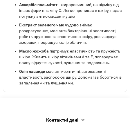
Аскорбіл пальмітат -
жиророзчинний, на відміну від
інших форм вітаміну С. Легко проникає в шкіру, надає
потужну антиоксидантну дію
Екстракт зеленого чаю
чудово знімає
роздратування, має антибактеріальні властивості,
робить пружною та еластичною шкіру, розгладжує
зморшки, покращує колір обличчя.
Масло жожоба
підтримує еластичність та пружність
шкіри. Живить шкіру вітамінами А та Е, попереджає
появу відчуття сухості, лущення та подразнень.
Олія лаванди
має антисептичні, загоювальні
властивості, заспокоює шкіру, допомагає боротися із
запаленнями та лущеннями.
Контактні дані