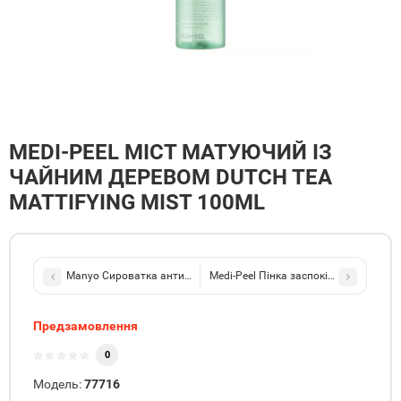
MEDI-PEEL МІСТ МАТУЮЧИЙ ІЗ
ЧАЙНИМ ДЕРЕВОМ DUTCH TEA
MATTIFYING MIST 100ML
Manyo Сироватка антивікова з колагеном V.collagen Heart Fit Am
Medi-Peel Пінка заспокійлива очищув
Предзамовлення
0
Модель:
77716