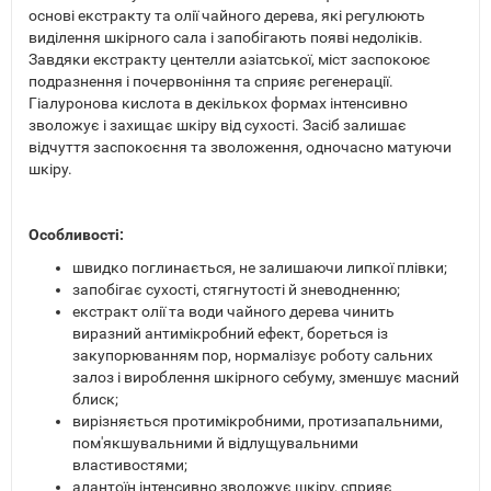
основі екстракту та олії чайного дерева, які регулюють
виділення шкірного сала і запобігають появі недоліків.
Завдяки екстракту центелли азіатської, міст заспокоює
подразнення і почервоніння та сприяє регенерації.
Гіалуронова кислота в декількох формах інтенсивно
зволожує і захищає шкіру від сухості. Засіб залишає
відчуття заспокоєння та зволоження, одночасно матуючи
шкіру.
Особливості:
швидко поглинається, не залишаючи липкої плівки;
запобігає сухості, стягнутості й зневодненню;
екстракт олії та води чайного дерева чинить
виразний антимікробний ефект, бореться із
закупорюванням пор, нормалізує роботу сальних
залоз і вироблення шкірного себуму, зменшує масний
блиск;
вирізняється протимікробними, протизапальними,
пом'якшувальними й відлущувальними
властивостями;
алантоїн інтенсивно зволожує шкіру, сприяє