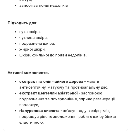
запобігає появі недоліків
Підходить для:
суха шкіра,
чутлива шкіра,
подразнена шкіра.
жирної шкіри,
шкіри, схильної до появи недоліків.
Активні компоненти:
екстракт та олія чайного дерева -
мають
антисептичну, матуючу та протизапальну дію,
екстракт центелли азіатської -
заспокоює
подразнення та почервоніння, сприяє регенерації,
зволожує,
гіалуронова кислота -
зв'язує воду в епідермісі,
покращує рівень зволоження, робить шкіру більш
еластичною.