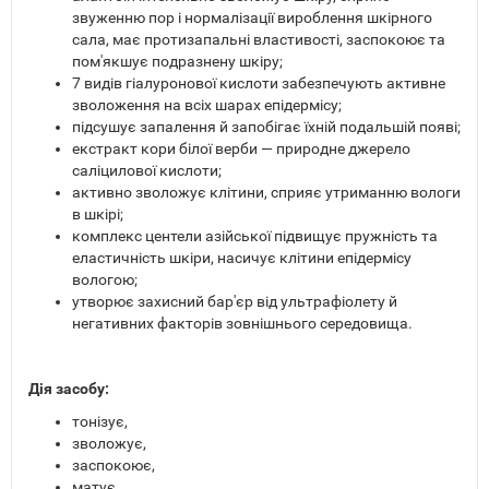
звуженню пор і нормалізації вироблення шкірного
сала, має протизапальні властивості, заспокоює та
пом'якшує подразнену шкіру;
7 видів гіалуронової кислоти забезпечують активне
зволоження на всіх шарах епідермісу;
підсушує запалення й запобігає їхній подальшій появі;
екстракт кори білої верби — природне джерело
саліцилової кислоти;
активно зволожує клітини, сприяє утриманню вологи
в шкірі;
комплекс центели азійської підвищує пружність та
еластичність шкіри, насичує клітини епідермісу
вологою;
утворює захисний бар'єр від ультрафіолету й
негативних факторів зовнішнього середовища.
Дія засобу:
тонізує,
зволожує,
заспокоює,
матує,