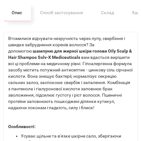
Опис
Спосіб застосування
Склад
Хар
Втомилися відчувати незручність через лупу, свербіння і
швидке забруднення коренів волосся? За
допомогою
шампуню для жирної шкіри голови Oily Scalp &
Hair Shampoo Solv-X Mediceuticals
вам вдасться вирішити
всі ці проблеми на медичному рівні. Гіпоалергенна формула
засобу містить потужний антисептик - цинкову сіль сірчаної
кислоти. Вона знищує бактерії, нормалізує секрецію
сальних залоз, заспокоює свербіж і запалення. Комбінація
з пантенола і гіалуронової кислоти заповнює брак
зволоження, підсилює густоту і ріст волосся. Пшеничні
протеїни заповнюють пошкоджені ділянки кутикул,
надаючи локонам гладкість, силу і блиск!
Особливості:
Усуває щільне та в'язке шкірне сало, зберігаючи