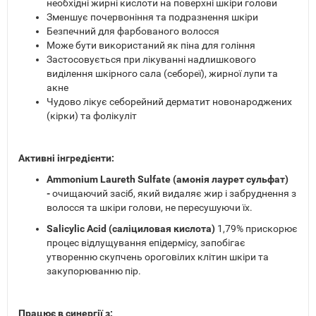
необхідні жирні кислоти на поверхні шкіри голови
Зменшує почервоніння та подразнення шкіри
Безпечний для фарбованого волосся
Може бути використаний як піна для гоління
Застосовується при лікуванні надлишкового
виділення шкірного сала (себореї), жирної лупи та
акне
Чудово лікує себорейний дерматит новонароджених
(кірки) та фолікуліт
Активні інгредієнти:
Ammonium Laureth Sulfate (амонія лаурет сульфат)
-
очищаючий засіб, який видаляє жир і забруднення з
волосся та шкіри голови, не пересушуючи їх.
Salicylic Acid (саліциловая кислота)
1,79% прискорює
процес відлущування епідермісу, запобігає
утворенню скупчень ороговілих клітин шкіри та
закупорюванню пір.
Працює в синергії з: