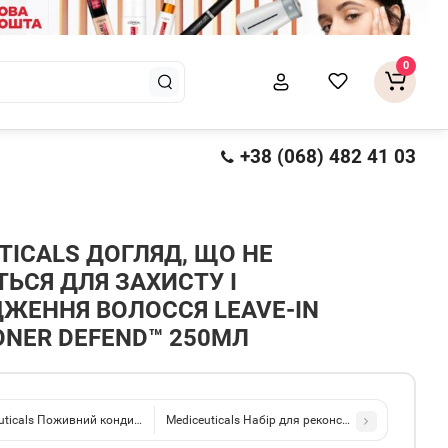
0
+38 (068) 482 41 03
TICALS ДОГЛЯД, ЩО НЕ
ЬСЯ ДЛЯ ЗАХИСТУ І
ЖЕННЯ ВОЛОССЯ LEAVE-IN
ONER DEFEND™ 250МЛ
uticals Поживний кондиціонер для пошкодженого або тонкого волосся Healthy H
Mediceuticals Набір для реконструкції волосся Hea