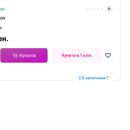
сті
0
009
s
рн.
Купити
Купити в 1 клік
Є запитання ?