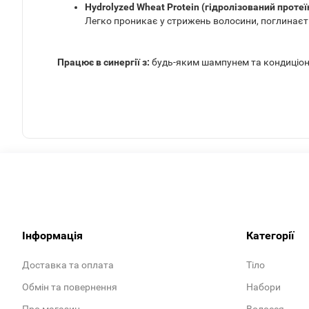
Hydrolyzed Wheat Protein (гідролізований проте
Легко проникає у стрижень волосини, поглинаєт
Працює в синергії з:
будь-яким шампунем та кондиціон
Інформація
Категорії
Доставка та оплата
Тіло
Обмін та повернення
Набори