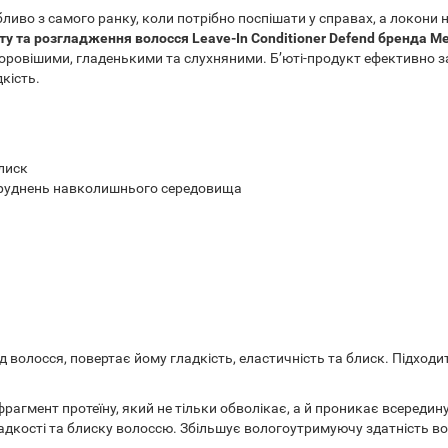
иво з самого ранку, коли потрібно поспішати у справах, а локони 
у та розгладження волосся Leave-In Conditioner Defend бренда Me
доровішими, гладенькими та слухняними. Б’юті-продукт ефективно з
кість.
лиск
бруднень навколишнього середовища
 волосся, повертає йому гладкість, еластичність та блиск. Підходи
фрагмент протеїну, який не тільки обволікає, а й проникає всередин
кості та блиску волоссю. Збільшує вологоутримуючу здатність вол