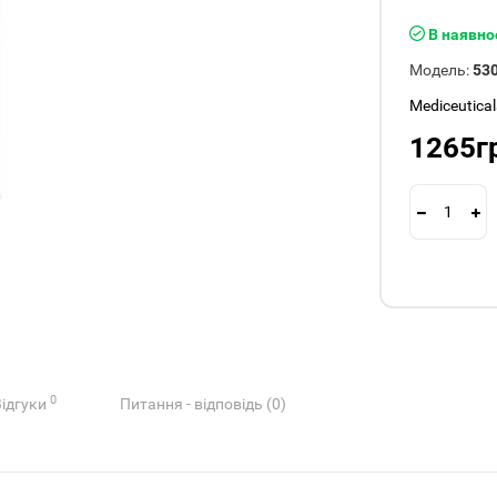
В наявно
Модель:
53
Mediceutical
1265г
0
Відгуки
Питання - відповідь (0)