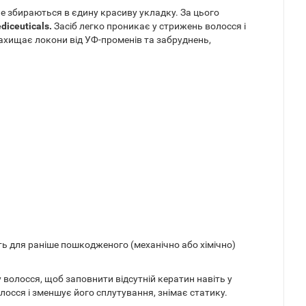
не збираються в єдину красиву укладку. За цього
diceuticals.
Засіб легко проникає у стрижень волосся і
ахищає локони від УФ-променів та забруднень,
ть для раніше пошкодженого (механічно або хімічно)
у волосся, щоб заповнити відсутній кератин навіть у
осся і зменшує його сплутування, знімає статику.