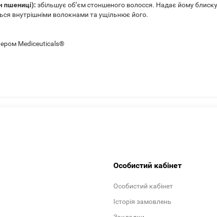
їн пшениці):
збільшує об’єм стоншеного волосся. Надає йому блиску
ься внутрішніми волокнами та ущільнює його.
ером Mediceuticals®
Особистий кабінет
Особистий кабінет
Історія замовлень