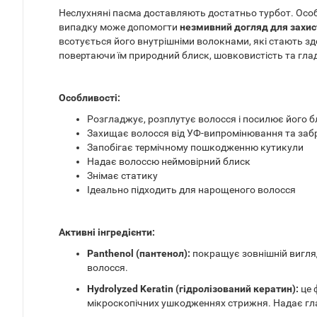
Неслухняні пасма доставляють достатньо турбот. Особл
випадку може допомогти
незмивний догляд для захист
всотується його внутрішніми волокнами, які стають з
повертаючи їм природний блиск, шовковистість та глад
Особливості:
Розгладжує, розплутує волосся і посилює його б
Захищає волосся від УФ-випромінювання та за
Запобігає термічному пошкодженню кутикули
Надає волоссю неймовірний блиск
Знімає статику
Ідеально підходить для нарощеного волосся
Активні інгредієнти:
Panthenol (пантенол):
покращує зовнішній вигляд
волосся.
Hydrolyzed Keratin (гідролізований кератин):
це 
мікроскопічних ушкодженнях стрижня. Надає глад