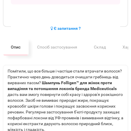
Є запитання ?
Опис
Спосіб застосування
Склад
Хар
Помітили, що все більше і частіше стали втрачати волосся?
Практично через день доводиться очищати гребінець від
вирваних пасом?
Шампунь Folligen™ для жінок проти
випадіння та потоншення локонів бренда Mediceuticals
дасть вам змогу повернути собі красу і здоров'я розкішного
волосся. Засіб не вимиває природні жири, покращує
кровообіг шкіри голови і покращує засвоєння корисних
речовин. Регулярне застосування б'юті-продукту захищає
пофарбовані локони від УФ-променів і вимивання відтінку, а
корисні екстракти дарують волоссю природний блиск,
м'якість і гладкість.