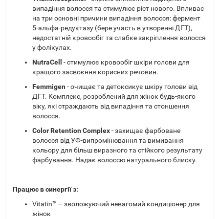
випадіння волосся та стимулює ріст нового. Впливає
на три основні причини випадіння волосся: фермент
5-альфа-редуктазу (бере участь в утворенні ДГТ),
недостатній кровообіг та слабке закріплення волосся
у фолікулах.
NutraCell
- стимулює кровообіг шкіри голови для
кращого засвоєння корисних речовин.
Femmigen
- очищає та детоксикує шкіру голови від
ДГТ. Комплекс, розроблений для жінок будь-якого
віку, які страждають від випадіння та стоншення
волосся.
Color Retention Complex
- захищає фарбоване
волосся від УФ-випромінювання та вимивання
кольору для більш виразного та стійкого результату
фарбування. Надає волоссю натурального блиску.
Працює в синергії з:
Vitatin™ – зволожуючий невагомий кондиціонер для
жінок