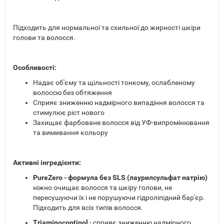
Підходить для нормальної та схильної до жирності шкіри
голови та волосся.
Особливості:
Надає об'єму та щільності тонкому, ослабленому
волоссю без обтяження
Сприяє зниженню надмірного випадіння волосся та
стимулює ріст нового
Захищає фарбоване волосся від УФ-випромінювання
та вимивання кольору
Активні інгредієнти:
PureZero - формула без SLS (лаурилсульфат натрію)
ніжно очищає волосся та шкіру голови, не
пересушуючи їх і не порушуючи гідроліпідний бар'єр.
Підходить для всіх типів волосся.
Triaminocoptinol
- сприяє зниженню надмірного