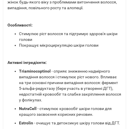
жінок будь-якого віку з проблемами витончення волосся,
випадіння, повільного росту та алопеції.
Особливості:
Стимулює ріст волосся та підтримує здоров'я шкіри
голови
Покращує мікроциркуляцію шкіри голови
Активні інгредієнти:
Triaminocoptinol
- сприяє зниженню надмірного
випадіння волосся і стимулює ріст нового. Впливає
на три основні причини випадіння волосся: фермент
5-альфа-редуктазу (бере участь в утворенні ДГТ),
недостатній кровообіг та слабке закріплення волосся
у фолікулах.
NutraCell
- стимулює кровообіг шкіри голови для
кращого засвоєння корисних речовин.
Estrolin
- очищує та детоксикує шкіру голови від ДГТ.