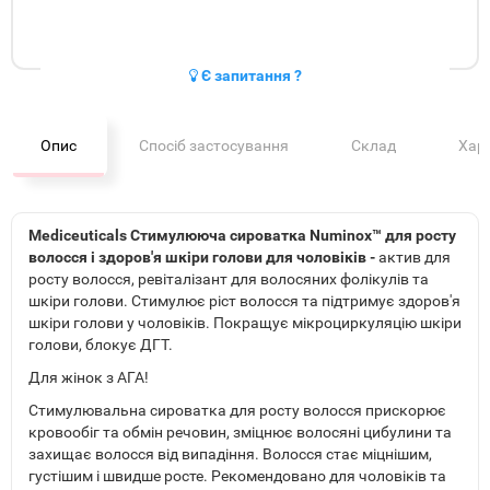
Є запитання ?
Опис
Спосіб застосування
Склад
Хар
Mediceuticals Стимулююча сироватка Numinox™ для росту
волосся і здоров'я шкіри голови для чоловіків -
актив для
росту волосся, ревіталізант для волосяних фолікулів та
шкіри голови. Стимулює ріст волосся та підтримує здоров'я
шкіри голови у чоловіків. Покращує мікроциркуляцію шкіри
голови, блокує ДГТ.
Для жінок з АГА!
Стимулювальна сироватка для росту волосся прискорює
кровообіг та обмін речовин, зміцнює волосяні цибулини та
захищає волосся від випадіння. Волосся стає міцнішим,
густішим і швидше росте. Рекомендовано для чоловіків та