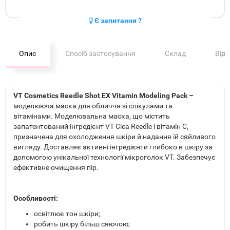
Є запитання ?
Опис
Спосіб застосування
Склад
Від
VT Cosmetics Reedle Shot EX Vitamin Modeling Pack –
моделююча маска для обличчя зі спікулами та
вітамінами. Моделювальна маска, що містить
запатентований інгредієнт VT Cica Reedle і вітамін С,
призначена для охолодження шкіри й надання їй сяйливого
вигляду. Доставляє активні інгредієнти глибоко в шкіру за
допомогою унікальної технології мікроголок VT. Забезпечує
ефективне очищення пір.
Особливості:
освітлює тон шкіри;
робить шкіру більш сяючою;