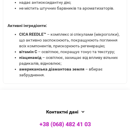
надає антиоксидантну дію;
не містить штучних барвників та ароматизаторів.
Активні інгредієнти:
CICA REEDLE™
– комплекс зі спікулами (мікроголки),
що активно заспокоюють, покращуюють поглиння
всіх компонентів, прискорюють регенерацію;
вітамін С
– освітлює, покращує тонус та текстуру;
ніацинамід
– освітлює, захищає від впливу вільних
радикалів, відновлює;
американська діамантова земля
– вбирає
забруднення.
Контактні дані
+38 (068) 482 41 03