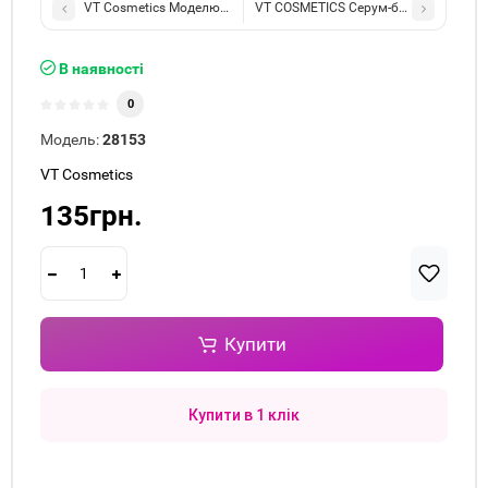
VT COSMETICS Серум-бустер з мікрогол
В наявності
0
Модель:
28153
VT Cosmetics
135грн.
Купити
Купити в 1 клік