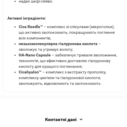
надає шкірі сяйво.
Активні інгредієнти:
Cica Reedle™
– комплекс зі спікулами (мікроголки),
що активно заспокоюють, покращуюють поглиння
всіх компонентів;
низькомолекулярна гіалуронова кислота
–
зволожує та утримує вологу;
HA-Nano Capsule
– забезпечує тривале зволоження,
технологія, що ефективно доставляє гіалуронову
кислоту для кращого поглинання;
Cicahyalon™
– комплекс з екстракту прополісу,
комплексу центели та гіалуронової кислоти,
зволожують, відновлюють та заспокоюють.
Контактні дані