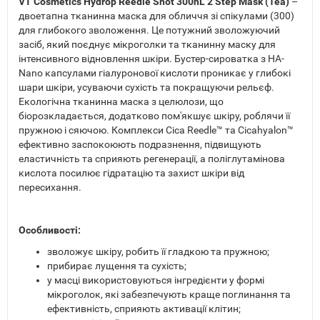
VT Cosmetics Hydrop Reedle Shot 300hL 2 Step Mask (1ea)
–
двоетапна тканинна маска для обличчя зі спікулами (300)
для глибокого зволоження. Це потужний зволожуючий
засіб, який поєднує мікроголки та тканинну маску для
інтенсивного відновлення шкіри. Бустер-сироватка з HA-
Nano капсулами гіалуронової кислоти проникає у глибокі
шари шкіри, усуваючи сухість та покращуючи рельєф.
Екологічна тканинна маска з целюлози, що
біорозкладається, додатково пом'якшує шкіру, роблячи її
пружною і сяючою. Комплекси Cica Reedle™ та Cicahyalon™
ефективно заспокоюють подразнення, підвищують
еластичність та сприяють регенерації, а поліглутамінова
кислота посилює гідратацію та захист шкіри від
пересихання.
Особливості:
зволожує шкіру, робить її гладкою та пружною;
прибирає лущення та сухість;
у масці використовуються інгредієнти у формі
мікроголок, які забезпечують краще поглинання та
ефективність, сприяють активації клітин;