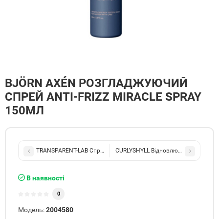
BJÖRN AXÉN РОЗГЛАДЖУЮЧИЙ
СПРЕЙ ANTI-FRIZZ MIRACLE SPRAY
150МЛ
TRANSPARENT-LAB Спрей проти випадіння волосся Hair Density s
CURLYSHYLL Відновлююча маска для п
В наявності
0
Модель:
2004580