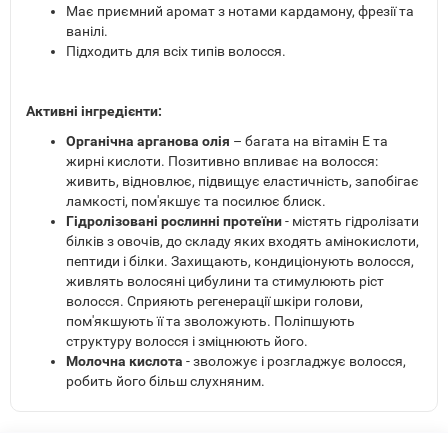
Має приємний аромат з нотами кардамону, фрезії та
ванілі.
Підходить для всіх типів волосся.
Активні інгредієнти:
Органічна арганова олія
– багата на вітамін Е та
жирні кислоти. Позитивно впливає на волосся:
живить, відновлює, підвищує еластичність, запобігає
ламкості, пом'якшує та посилює блиск.
Гідролізовані рослинні протеїни
- містять гідролізати
білків з овочів, до складу яких входять амінокислоти,
пептиди і білки. Захищають, кондиціонують волосся,
живлять волосяні цибулини та стимулюють ріст
волосся. Сприяють регенерації шкіри голови,
пом'якшують її та зволожують. Поліпшують
структуру волосся і зміцнюють його.
Молочна кислота
- зволожує і розгладжує волосся,
робить його більш слухняним.