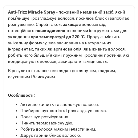
Anti-Frizz Miracle Spray -
поживний незмивний засіб, який
пом'якшує і розгладжує волосся, посилює блиск і запобігає
розпушенню. Спрей також
захищає
волосся
від
потенційного
пошкодження
тепловими інструментами для
укладання
при температурі до 220 °C
. Продукт містить
унікальну формулу, яка заснована на натуральних
інгредієнтах, таких як арганова олія, яка живить волосся,
робить його більш м'яким і пружним, і рослинні протеїни, які
кондиціонують волосся, захищають і зміцнюють.
В результаті волосся виглядає доглянутим, гладким,
слухняним і блискучим.
Особливості:
Активно живить та зволожує волосся.
Прибирає пухнастість і розгладжує пасма.
Полегшує розчісування.
Чинить термозахисну дію.
Робить волосся м'яким і еластичним.
Дарує гарний блиск волоссю.