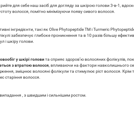
крийте для себе наш засіб для догляду за шкірою голови 3-в-1, вдос
стоту волосся, помітно мінімізуючи появу сивого волосся.
ивні інгредієнти, такі як Olive Phytopeptide TM і Turmeric Phytopept
лікулі забезпечує глибоке проникнення та в 10 разів більшу ефектив
ул і шкіру голови.
вообіг у шкірі голови
та сприяє здоров’ю волосяних фолікулів, пок
еться з втратою волосся
, впливаючи на фактори навколишнього сер
ження, зміцнює волосяні фолікули та стимулює ріст волосся. Крім 
ес старіння волосся.
 випадання , з швидшим і сильнішим ростом.