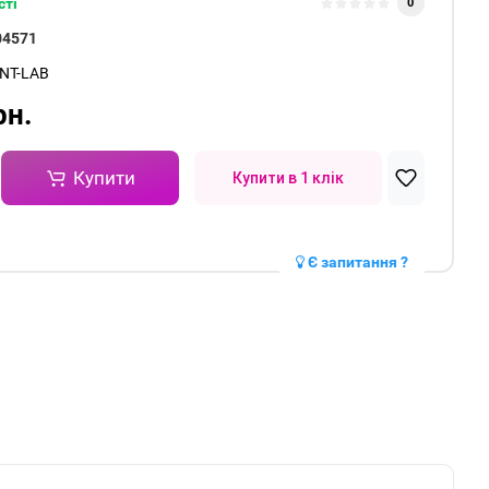
сті
0
04571
NT-LAB
рн.
Купити
Купити в 1 клік
Є запитання ?