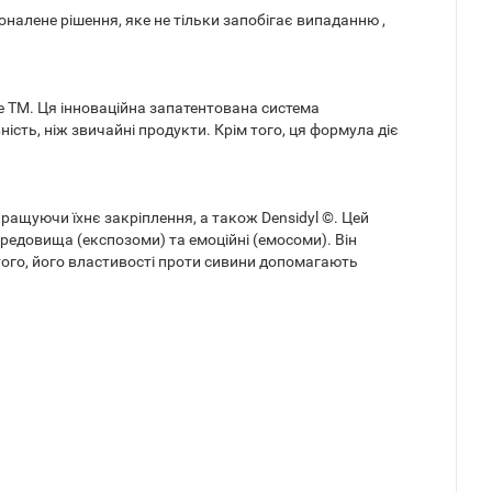
коналене рішення, яке не тільки запобігає випаданню ,
ide TM. Ця інноваційна запатентована система
ність, ніж звичайні продукти. Крім того, ця формула діє
ращуючи їхнє закріплення, а також Densidyl ©. Цей
едовища (експозоми) та емоційні (емосоми). Він
того, його властивості проти сивини допомагають