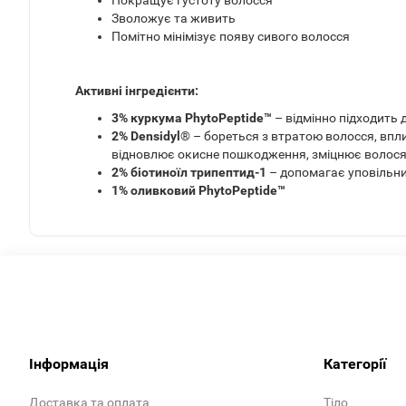
Покращує густоту волосся
Зволожує та живить
Помітно мінімізує появу сивого волосся
Активні інгредієнти:
3% куркума PhytoPeptide™
– відмінно підходить
2% Densidyl
® – бореться з втратою волосся, впл
відновлює окисне пошкодження, зміцнює волосян
2% біотиноїл трипептид-1
– допомагає уповільни
1% оливковий PhytoPeptide™
Інформація
Категорії
Доставка та оплата
Тіло