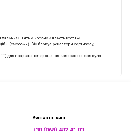
изапальним і антимікробним властивостям
йні (емосоми). Він блокує рецептори кортизолу,
ДГТ) для покращення зрошення волосяного фолікула
Контактні дані
+38 (068) 482 41 03