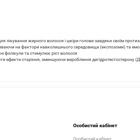
 для лікування жирного волосся і шкіри голови завдяки своїм прот
иваючи на фактори навколишнього середовища (експозоми) та емоці
і фолікули та стимулює ріст волосся
ти ефекти старіння, зменшуючи вироблення дигідротестостерону (
Особистий кабінет
Особистий кабінет