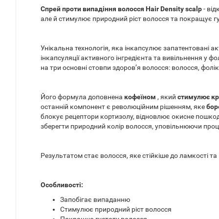
Спрей проти випадіння волосся Hair Density scalp
- від
але й стимулює природний ріст волосся та покращує гу
Унікальна технологія, яка інкапсулює запатентовані акт
інкапсуляції активного інгредієнта та вивільнення у фо
на три основні стовпи здоров’я волосся: волосся, фолік
Його формула доповнена
кофеїном
, який
стимулює кро
останній компонент є революційним рішенням, яке
бор
блокує рецептори кортизолу, відновлює окисне пошкод
зберегти природний колір волосся, уповільнюючи проц
Результатом стає волосся, яке стійкіше до ламкості та
Особливості:
Запобігає випаданню
Стимулює природний ріст волосся