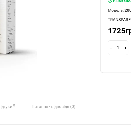
В наявно
Модель:
20
TRANSPARE
1725г
0
Відгуки
Питання - відповідь (0)