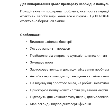
Для використання цього препарату необхідна консул
Прищі (акне)
— поширена проблема, яка постає перед б
ефективні засоби вирішення все ж існують. Це
ПЕРОЛА
ефективно борються з акне.
Особливості:
Видаляє шкідливі бактерії
Усуває запальні процеси
Позбавляє від старих не функціональних клітин
Зменшує пори
Застосовується для догляду і лікування проблемно
Антибактеріальну дію підтверджено клінічно, впл
На відміну від простого мила, не робить негати
Прискорює появу нових клітин, усуваючи мертві 
Підходить для кожного типу шкіри, для чоловіків 
Має всі види відповідних сертифікацій.