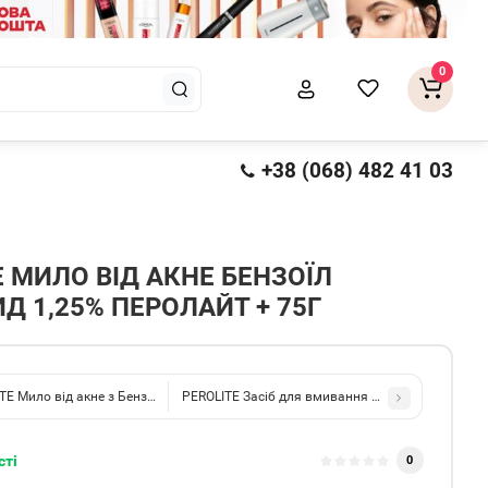
0
+38 (068) 482 41 03
E МИЛО ВІД АКНЕ БЕНЗОЇЛ
Д 1,25% ПЕРОЛАЙТ + 75Г
TE Мило від акне з Бензоїл пероксидом 2,5% 75г
PEROLITE Засіб для вмивання Перолайт 2% 100
сті
0