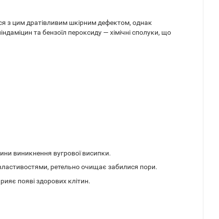
ися з цим дратівливим шкірним дефектом, однак
ліндаміцин та бензоїл пероксиду — хімічні сполуки, що
ичини виникнення вугрової висипки.
 властивостями, ретельно очищає забилися пори.
рияє появі здорових клітин.