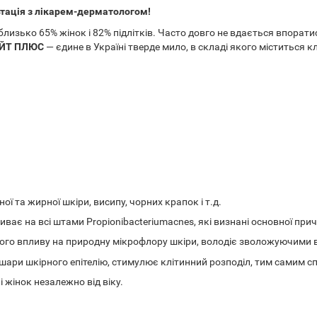
ьтація з лікарем-дерматологом!
лизько 65% жінок і 82% підлітків. Часто довго не вдається впорат
ЙТ ПЛЮС
— єдине в Україні тверде мило, в складі якого міститься к
ї та жирної шкіри, висипу, чорних крапок і т.д.
иває на всі штами Propionibacteriumacnes, які визнані основної пр
вного впливу на природну мікрофлору шкіри, володіє зволожуючими
шари шкірного епітелію, стимулює клітинний розподіл, тим самим сп
і жінок незалежно від віку.