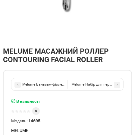
MELUME МАСАЖНИЙ РОЛЛЕР
CONTOURING FACIAL ROLLER
Melume Бальзам-філлер для збільшення обʼєму губ Glossy Lip Line E
Melume Набір для першого знайомства
В наявності
0
Модель:
14695
MELUME