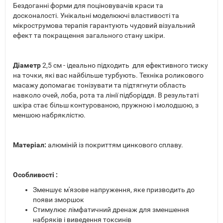
Бездоганні форми для поціновувачів краси та
досконалості. Унікальні моделюючі властивості та
мікрострумова терапія гарантують чудовий візуальний
ефект та покращення загального стану шкіри.
Діаметр
2,5 см - ідеально підходить для ефективного тиску
на точки, які вас найбільше турбують. Техніка роликового
масажу допомагає тонізувати та підтягнути область
навколо очей, лоба, рота та лінії підборіддя. В результаті
шкіра стає більш контурованою, пружною і молодшою, з
меншою набряклістю.
Матеріал:
алюміній із покриттям цинкового сплаву.
Особливості :
Зменшує м'язове напруження, яке призводить до
появи зморшок
Стимулює лімфатичний дренаж для зменшення
набряків і виведення токсинів