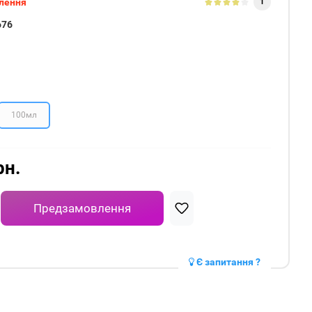
лення
1
676
100мл
рн.
Предзамовлення
Є запитання ?