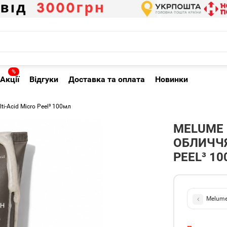
%
Акції
Відгуки
Доставка та оплата
Новинки
i-Acid Micro Peel³ 100мл
MELUME 
ОБЛИЧЧЯ
PEEL³ 1
Melume