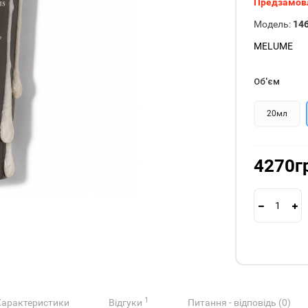
Предзамов
Модель:
14
MELUME
Об'єм
20мл
4270г
1
Характеристики
Відгуки
Питання - відповідь (0)