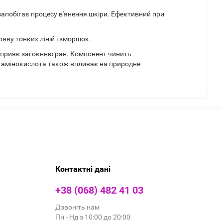
 запобігає процесу в'янення шкіри. Ефективний при
яву тонких ліній і зморшок.
, сприяє загоєнню ран. Компонент чинить
а амінокислота також впливає на природне
Контактні дані
+38 (068) 482 41 03
Дзвоніть нам
Пн - Нд з 10:00 до 20:00