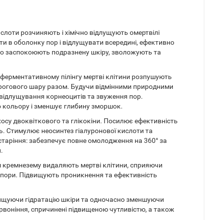
слоти розчиняють і хімічно відлущують омертвілі
и в оболонку пор і відлущувати всередині, ефективно
ко заспокоюють подразнену шкіру, зволожують та
ри ферментативному пілінгу мертві клітини розпушують
 рогового шару разом. Будучи відмінними природними
відлущування корнеоцитів та звуження пор.
о кольору і зменшує глибину зморшок.
осу двоквіткового та глікокіни. Посилює ефективність
ть. Стимулює неосинтез гіалуронової кислоти та
к старіння: забезпечує повне омолодження на 360° за
.
м кремнезему видаляють мертві клітини, сприяючи
 пори. Підвищують проникнення та ефективність
двищуючи гідратацію шкіри та одночасно зменшуючи
рвоніння, спричинені підвищеною чутливістю, а також