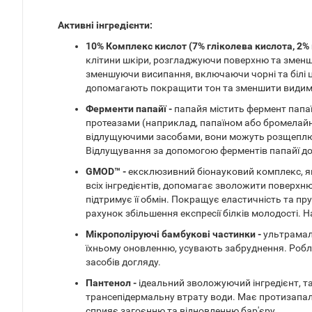
Активні інгредієнти:
10% Комплекс кислот (7% гліколева кислота, 2% 
клітини шкіри, розгладжуючи поверхню та зменшу
зменшуючи висипання, включаючи чорні та білі 
допомагають покращити тон та зменшити видимі
Ферменти папайї -
папайя містить фермент папаїн
протеазами (наприклад, папаїном або бромелайн
відлущуючими засобами, вони можуть розщеплюва
Відлущування за допомогою ферментів папайї доп
GMOD™ -
ексклюзивний біонауковий комплекс, як
всіх інгредієнтів, допомагає зволожити поверхню
підтримує її обмін. Покращує еластичність та пр
рахунок збільшення експресії білків молодості. 
Мікрополіруючі бамбукові частинки -
ультрамал
їхньому оновленню, усувають забруднення. Робл
засобів догляду.
Пантенол -
ідеальний зволожуючий інгредієнт, та
трансепідермальну втрату води. Має протизапал
сприяє загоєнню та відновленню бар'єру.