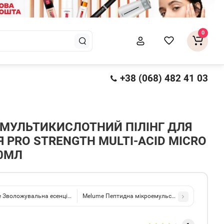
0
+38 (068) 482 41 03
МУЛЬТИКИСЛОТНИЙ ПІЛІНГ ДЛЯ
 PRO STRENGTH MULTI-ACID MICRO
00МЛ
 Зволожувальна есенція з кислотами Daily Hydra Lock Resurface Essence 150м
Melume Пептидна мікроемульсія для омолодження