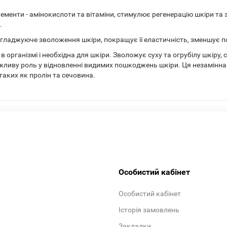
елементи - амінокислоти та вітаміни, стимулює регенерацію шкіри та
.
гладжуюче зволоження шкіри, покращує її еластичність, зменшує по
 організмі і необхідна для шкіри. Зволожує суху та огрубілу шкіру
важливу роль у відновленні видимих пошкоджень шкіри. Ця незамінн
аких як пролін та сечовина.
Особистий кабінет
Особистий кабінет
Історія замовлень
Закладки