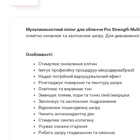
Мультикислотний пілінг для обличчя Pro Strength Multi
помітно оновлює та заспокоює шкіру. Для дивовижної 
Особливості:
Стимулює оновлення клітин
Імітує професійну процедуру мікродермабразії
Надає потрійний відлущувальний ефект
Розгладжує поверхню та текстуру шкіри
Освітлює та вирівнює тон
Зменшує плями, пори та тонкі лінії/зморшки
Зволожує та заспокоює подразнення
Відновлює пошкоджену шкіру
Чинить антиокидантну дію
Стимулює синтез колагену
Усуває ознаки старіння
Робить шкіру гладенькою та сяючою