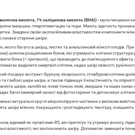
молочна кислота, 1% саліцилова кислота (BHA)) -
мультикорисні ки
ючи зморшки, гіперпігментацію та пори. Мають здатність проникат
цятки. Завдяки своїм заспокійливим властивостям компоненти м'я
 ознаки старіння шкіри.
, якого багато в шкірці, листях та апельсиновій м'якоті плодів. П
ом) шляхом розщеплення білків, які утримують клітинні структури
ти білки (= протеоліз), що призводить до пом'якшуючого ефекту, 
омагає видалити омертвілі клітини, надає шкірі свіжості, рум'яног
ий поєднує екстракт буркуну лікарського, стовбурові клітини доліх
 та глибокі шари шкіри, а також підвищує її еластичність та опірніс
ужність шкіри, запобігає появі тонких ліній, зморшок та інших озна
Надає багатовимірний захист від фотостаріння та детоксикує клітини
енькі натуральні круглі мікрополіруючі частинки з високим вмісто
ять шкіру м'якою, покращують і розгладжують текстуру, очищають
кож відомий як провітамін B5, він притягує та утримує вологу, пі
ьні властивості, які заспокоюють шкіру. Допомагає зменшити поче