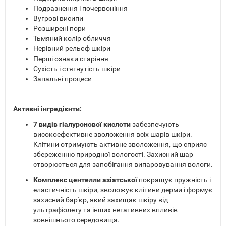
Подразнення і почервоніння
Вугрові висипи
Розширені пори
Тьмяний колір обличчя
Нерівний рельєф шкіри
Перші ознаки старіння
Сухість і стягнутість шкіри
Запальні процеси
Активні інгредієнти:
7 видів гіалуронової кислоти
забезпечують
високоефективне зволоження всіх шарів шкіри.
Клітини отримують активне зволоження, що сприяє
збереженню природної вологості. Захисний шар
створюється для запобігання випаровування вологи.
Комплекс центелли азіатської
покращує пружність і
еластичність шкіри, зволожує клітини дерми і формує
захисний бар'єр, який захищає шкіру від
ультрафіолету та інших негативних впливів
зовнішнього середовища.