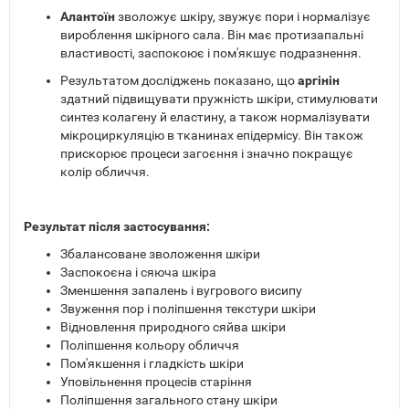
Алантоїн
зволожує шкіру, звужує пори і нормалізує
вироблення шкірного сала. Він має протизапальні
властивості, заспокоює і пом'якшує подразнення.
Результатом досліджень показано, що
аргінін
здатний підвищувати пружність шкіри, стимулювати
синтез колагену й еластину, а також нормалізувати
мікроциркуляцію в тканинах епідермісу. Він також
прискорює процеси загоєння і значно покращує
колір обличчя.
Результат після застосування:
Збалансоване зволоження шкіри
Заспокоєна і сяюча шкіра
Зменшення запалень і вугрового висипу
Звуження пор і поліпшення текстури шкіри
Відновлення природного сяйва шкіри
Поліпшення кольору обличчя
Пом'якшення і гладкість шкіри
Уповільнення процесів старіння
Поліпшення загального стану шкіри