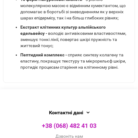
молекулярною масою є відмінним хумектантом, що
допомагає в боротьбі зі зневодненням як у верхніх
шарах епідермісу, так і на більш глибоких рівнях;
Екстракт клітинних культур альпійського
едельвейсу -
володіє антивіковими властивостями,
зменшує тонкі лінії, повертає шкірі пружність та
життєвий тонус;
Пептидний комплекс -
сприяє синтезу колагену та
еластину, покращує текстуру та мікрорельєф шкіри,
протидіє процесам старіння на клітинному рівні.
Контактні дані
+38 (068) 482 41 03
Дзвоніть нам