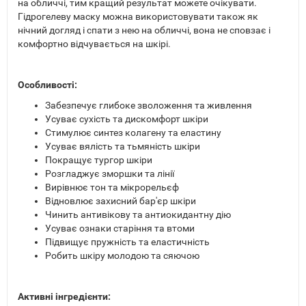
на обличчі, тим кращий результат можете очікувати.
Гідрогелеву маску можна використовувати також як
нічний догляд і спати з нею на обличчі, вона не сповзає і
комфортно відчувається на шкірі.
Особливості:
Забезпечує глибоке зволоження та живлення
Усуває сухість та дискомфорт шкіри
Стимулює синтез колагену та еластину
Усуває вялість та тьмяність шкіри
Покращує тургор шкіри
Розгладжує зморшки та лінії
Вирівнює тон та мікрорельєф
Відновлює захисний бар'єр шкіри
Чинить антивікову та антиокидантну дію
Усуває ознаки старіння та втоми
Підвищує пружність та еластичність
Робить шкіру молодою та сяючою
Активні інгредієнти: