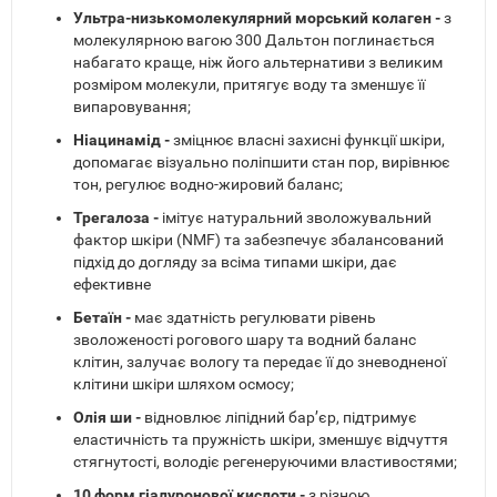
Ультра-низькомолекулярний морський колаген -
з
молекулярною вагою 300 Дальтон поглинається
набагато краще, ніж його альтернативи з великим
розміром молекули, притягує воду та зменшує її
випаровування;
Ніацинамід -
зміцнює власні захисні функції шкіри,
допомагає візуально поліпшити стан пор, вирівнює
тон, регулює водно-жировий баланс;
Трегалоза -
імітує натуральний зволожувальний
фактор шкіри (NMF) та забезпечує збалансований
підхід до догляду за всіма типами шкіри, дає
ефективне
Бетаїн -
має здатність регулювати рівень
зволоженості рогового шару та водний баланс
клітин, залучає вологу та передає її до зневодненої
клітини шкіри шляхом осмосу;
Олія ши -
відновлює ліпідний бар’єр, підтримує
еластичність та пружність шкіри, зменшує відчуття
стягнутості, володіє регенеруючими властивостями;
10 форм гіалуронової кислоти -
з різною