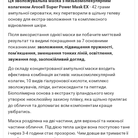
Ця зволожувальна маска з низькомолекулярним
колагеном Arocell Super Power Mask EX
- 42 грами
ампульної сироватки, яку перетворили в щільну гелеву
основу для екстра-зволоження та комплексного
відновлення шкіри.
Після використання однієї маски ви побачите миттєвий
результат та видимі покращення за 7 основними
показниками:
зволоження, підвищення пружності,
пом'якшення, зменшення тонких ліній, освітлення,
звуження пор, заспокійливий догляд.
До складу концентрованої ампульної маски входить
ефективна комбінація активів: низькомолекулярний
колаген, 10 видів гіалуронової кислоти, комплекс
зволожувачів, ліпіди, антиоксиданти та пептиди.
Біополімерна основа з екстракту ірландського моху
утворює неоклюзійну захисну плівку, яка щільно прилягає
до обличчя та допомагає всім компонентам краще
увібратись.
Маска розділена на дві частини, для верхньої та нижньої
частини обличчя. Під дією тепла шкіри вона поступово тане
і через 3-4 години стає прозорою. Чим довше ви тримаєте її