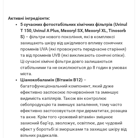
Активні інгредієнти:
5 сучасних фотостабільних хімічних фільтрів (Uvinul
T 150, Uvinul A Plus, Mexoryl SX, Mexoryl XL, Tinosorb
S)
– фільтри нового покоління, які в комплексі
захищають шкіру від шкідливого впливу сонячних
променів UVA (які провокують передчасне старіння)
та від променів UVB (які викликають сонячні опіки).
Ці сучасні хімічні фільтри довго залишаються
стабільними та не окислюються до 8 годин в умовах
міста.
Ціанокобаламін (Вітамін В12)
–
багатофункціональний компонент, який дуже
ефективно заспокоює почервоніння та зменшує
видимість капілярів. Також він контролює
себопродукцію та зменшує запалення, тому часто
ефективно застосовується при дерматитах, розацеа
та акне. Крім того «рожевий вітамін» зміцнює
захисний бар’єр, зволожує, освітлює, дає чудовий
ефект у боротьбі зі зморшками та захищає шкіру від
вільних радикалів.