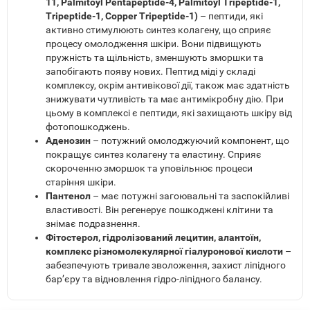
11, Palmitoyl Pentapeptide-4, Palmitoyl Tripeptide-1,
Tripeptide-1, Copper Tripeptide-1)
– пептиди, які
активно стимулюють синтез колагену, що сприяє
процесу омолодження шкіри. Вони підвищують
пружність та щільність, зменшують зморшки та
запобігають появу нових. Пептид міді у складі
комплексу, окрім антивікової дії, також має здатність
знижувати чутливість та має антимікробну дію. При
цьому в комплексі є пептиди, які захищають шкіру від
фотопошкоджень.
Аденозин
– потужний омолоджуючий компонент, що
покращує синтез колагену та еластину. Сприяє
скороченню зморшок та уповільнює процеси
старіння шкіри.
Пантенол
– має потужні загоювальні та заспокійливі
властивості. Він регенерує пошкоджені клітини та
знімає подразнення.
Фітостерол, гідролізований лецитин, алантоїн,
комплекс різномолекулярної гіалуронової кислоти
–
забезпечують тривале зволоження, захист ліпідного
бар’єру та відновлення гідро-ліпідного балансу.