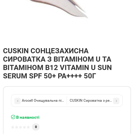
CUSKIN СОНЦЕЗАХИСНА
СИРОВАТКА З ВІТАМІНОМ U ТА
ВІТАМІНОМ B12 VITAMIN U SUN
SERUM SPF 50+ PA++++ 50Г
Arocell Очищувальна пінка з полином Mugwort Whipped Cleanser 
CUSKIN Сироватка з ретинолом 0,3% та
В наявності
0