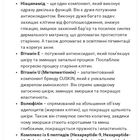
Ніацинамід
– ще один компонент, який виконує
одразу декілька функцій. Він є дуже потужним
антиоксидантом. Виконує дуже багато задач:
захищає клітини від фотопошкодження, знижує
глікацію, зміцнює захисний бар’єр та посилює синтез
дермального матриксу, що допомагає протистояти
старінню. А також допомагає в освітленні пігментації
та корегує акне.
Вітамін Е
– потужний антиоксидант, який пом’якшує
шкіру та зменшує запальні процеси. Послаблює
прогресію процесу старіння клітин.
Вітамін U (Метилметіонін)
– запатентований
компонент бренду CUSKIN, який є унікальним
джерелом амінокислот. Він сприяє швидкому
загоєнню шкіри, зменшує зморшки та покращує
еластичність.
Волюфілін
– спрямований на збільшення об’єму
адипоцитів (жирових клітин), що покращує щільність
шкіри. Також він стимулює синтез колагену, завдяки
чому зморшки стають коротшими та менш
глибокими, покращується пружність і еластичність.
Комплекс із 6 пептидів (Hexapeptide-9, Hexapeptide-