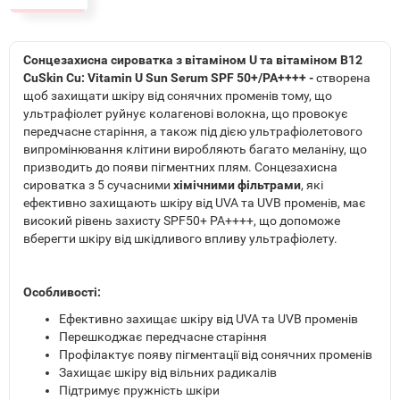
Сонцезахисна сироватка з вітаміном U та вітаміном В12
CuSkin Cu: Vitamin U Sun Serum SPF 50+/PA++++ -
створена
щоб захищати шкіру від сонячних променів тому, що
ультрафіолет руйнує колагенові волокна, що провокує
передчасне старіння, а також під дією ультрафіолетового
випромінювання клітини виробляють багато меланіну, що
призводить до появи пігментних плям.
Сонцезахисна
сироватка з 5 сучасними
хімічними фільтрами
, які
ефективно захищають шкіру від UVA та UVB променів, має
високий рівень захисту SPF50+ PA++++, що допоможе
вберегти шкіру від шкідливого впливу ультрафіолету.
Особливості:
Ефективно захищає шкіру від UVA та UVB променів
Перешкоджає передчасне старіння
Профілактує появу пігментації від сонячних променів
Захищає шкіру від вільних радикалів
Підтримує пружність шкіри