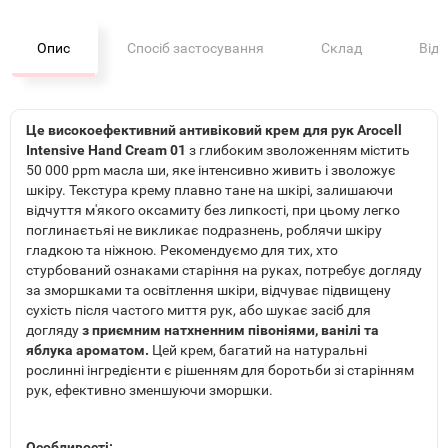
Опис
Спосіб застосування
Склад
Від
Це високоефективний антивіковий крем для рук Arocell
Intensive Hand Cream 01
з глибоким зволоженням містить
50 000 ppm масла ши, яке інтенсивно живить і зволожує
шкіру. Текстура крему плавно тане на шкірі, залишаючи
відчуття м'якого оксамиту без липкості, при цьому легко
поглинаєтьяі не викликає подразнень, роблячи шкіру
гладкою та ніжною. Рекомендуємо для тих, хто
стурбований ознаками старіння на руках, потребує догляду
за зморшками та освітлення шкіри, відчуває підвищену
сухість після частого миття рук, або шукає засіб для
догляду
з приємним натхненним півоніями, ванілі та
яблука ароматом.
Цей крем, багатий на натуральні
рослинні інгредієнти є рішенням для боротьби зі старінням
рук, ефективно зменшуючи зморшки.
Особливості: