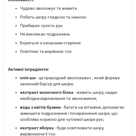
Чудово зволожує та живить
Робить шкіру гладкою та ніжною
Прибирає сухість рук
Не викликає подразнень
Бореться з ознаками старіння
Освітлює та вирівнює тон
Активні інгредієнти:
олія ши
- це природний зволожувач , який формує
захисний бар'єр для шкіри;
екстракт молочного білка
- живить шкіру, надає
необхідне відновлення та зволоження;
вода з квітів бузини
- багата на вітаміни, допомагає
зменшити подразнення і почервоніння шкіри, що
особливо корисно для чутливої шкіри рук;
екстракт яблука
- буде освітлювати шкіру,
вирівнюючи її тон.