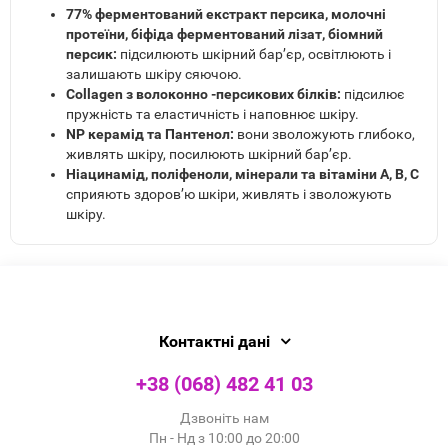
77% ферментований екстракт персика, молочні
протеїни, біфіда ферментований лізат, біомний
персик:
підсилюють шкірний бар’єр, освітлюють і
залишають шкіру сяючою.
Collagen з волоконно -персикових білків:
підсилює
пружність та еластичність і наповнює шкіру.
NP керамід та Пантенол:
вони зволожують глибоко,
живлять шкіру, посилюють шкірний бар’єр.
Ніацинамід, поліфеноли, мінерали та вітаміни A, B, C
сприяють здоров’ю шкіри, живлять і зволожують
шкіру.
Контактні дані
+38 (068) 482 41 03
Дзвоніть нам
Пн - Нд з 10:00 до 20:00