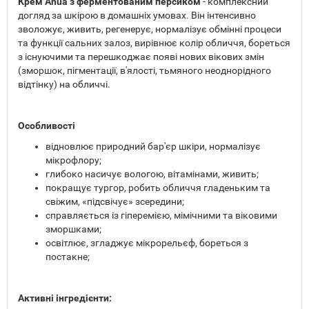
Крем Anua з ферментованим персиком
- комплексний
догляд за шкірою в домашніх умовах. Він інтенсивно
зволожує, живить, регенерує, нормалізує обмінні процеси
та функції сальних залоз, вирівнює колір обличчя, бореться
з існуючими та перешкоджає появі нових вікових змін
(зморшок, пігментації, в'ялості, тьмяного неоднорідного
відтінку) на обличчі.
Особливості
відновлює природний бар'єр шкіри, нормалізує
мікрофлору;
глибоко насичує вологою, вітамінами, живить;
покращує тургор, робить обличчя гладеньким та
свіжим, «підсвічує» зсередини;
справляється із гіперемією, мімічними та віковими
зморшками;
освітлює, згладжує мікрорельєф, бореться з
постакне;
Активні інгредієнти: