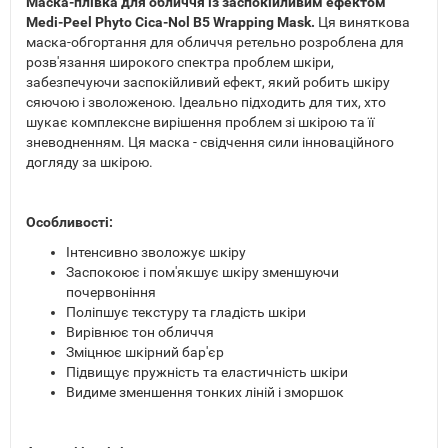
Маска-плівка для обличчя із заспокійливим ефектом
Medi-Peel Phyto Cica-Nol B5 Wrapping Mask.
Ця виняткова
маска-обгортання для обличчя ретельно розроблена для
розв'язання широкого спектра проблем шкіри,
забезпечуючи заспокійливий ефект, який робить шкіру
сяючою і зволоженою. Ідеально підходить для тих, хто
шукає комплексне вирішення проблем зі шкірою та її
зневодненням. Ця маска - свідчення сили інноваційного
догляду за шкірою.
Особливості:
Інтенсивно зволожує шкіру
Заспокоює і пом'якшує шкіру зменшуючи
почервоніння
Поліпшує текстуру та гладість шкіри
Вирівнює тон обличчя
Зміцнює шкірний бар'єр
Підвищує пружність та еластичність шкіри
Видиме зменшення тонких ліній і зморшок