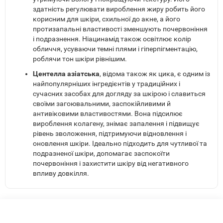
здатність регулювати вироблення жиру робить його
корисним для шкіри, схильної до акне, а його
протизапальні властивості зменшують почервоніння
і подразнення. Ніацинамід також освітлює колір
обличчя, усуваючи темні плями і гіперпігментацію,
роблячи тон шкіри рівнішим.
Центелла азіатська
, відома також як цика, є одним із
найпопулярніших інгредієнтів у традиційних і
сучасних засобах для догляду за шкірою і славиться
своїми загоювальними, заспокійливими й
антивіковими властивостями. Вона підсилює
вироблення колагену, знімає запалення і підвищує
рівень зволоження, підтримуючи відновлення і
оновлення шкіри. Ідеально підходить для чутливої та
подразненої шкіри, допомагає заспокоїти
почервоніння і захистити шкіру від негативного
впливу довкілля.