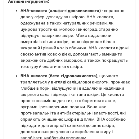
Активні інгрідієнти:
AHA-кислота (альфа-гідроксикислота)
- справжнє
диво у сфері догляду за шкірою. AHA-кислота,
одержувана з таких натуральних речовин, як
цукрова тростина, молоко і виноград, старанно
відлущує поверхню шкіри. М'яко видаляючи
омертвілі клітини шкіри, вона відкриває більш
яскравий і рівний колір обличчя. AHA-кислоти відомі
своєю антивіковою дією, допомагають зменшити
вираженість дрібних зморшок, а також покращують
текстуру й еластичність шкіри.
BHA-кислота (бета-гідроксикислота)
, що часто
трапляється у вигляді саліцилової кислоти, проникає
глибше в пори, відлущуючи і видаляючи надлишки
шкірного сала і відмерлі клітини шкіри. Ця кислота
просто незамінна для тих, хто бореться з акне,
вуграми і розширеними порами. Вона має
протизапальні та антибактеріальні властивості, які
сприяють очищенню шкіри від плям. BHA особливо
підходить для жирної і схильної до акне шкіри,
допомагаючи регулювати вироблення жиру і
запобігати майбутнім проривам.