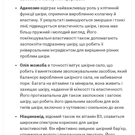
Аденозин
відіграє найважливішу роль у клітинній
функції шкіри, сприяючи виробленню колагену й
еластину. У результаті зменшуються зморшки і тонкі
лінії, підвищується еластичність шкіри, і вона має
більш пружний і молодий вигляд. Його
пом'якшувальні властивості також допомагають
заспокоїти подразнену шкіру, що робить її
універсальним інгредієнтом для вирішення різних
проблем шкіри.
Олія жожоба
в точності імітує шкірне сало, що
робить її винятковим зволожувальним засобом, який
балансує вироблення шкірного сала, не забиваючи
пори. Багата на вітаміни та мінерали, вона живить і
захищає шкіру, надаючи їй м'якості та еластичності.
Його протизапальна дія також заспокоює і загоює
шкіру, що робить його ідеальним засобом для всіх
типів шкіри, включно з чутливою і схильною до акне.
Ніацинамід
, відомий також як вітамін B3, славиться
широким спектром корисних для шкіри
властивостей. Він ефективно зміцнює шкірний бар'єр,
утримуючи вологу і покращуючи текстуру. Його