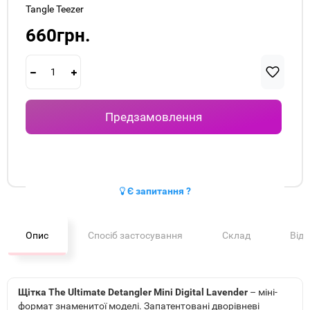
Tangle Teezer
660грн.
Предзамовлення
Є запитання ?
Опис
Спосіб застосування
Склад
Від
Щітка The Ultimate Detangler Mini Digital Lavender
– міні-
формат знаменитої моделі. Запатентовані дворівневі