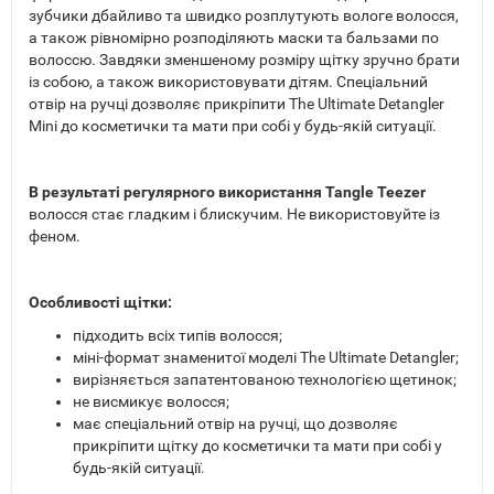
зубчики дбайливо та швидко розплутують вологе волосся,
а також рівномірно розподіляють маски та бальзами по
волоссю. Завдяки зменшеному розміру щітку зручно брати
із собою, а також використовувати дітям. Спеціальний
отвір на ручці дозволяє прикріпити The Ultimate Detangler
Mini до косметички та мати при собі у будь-якій ситуації.
В результаті регулярного використання Tangle Teezer
волосся стає гладким і блискучим. Не використовуйте із
феном.
Особливості щітки:
підходить всіх типів волосся;
міні-формат знаменитої моделі The Ultimate Detangler;
вирізняється запатентованою технологією щетинок;
не висмикує волосся;
має спеціальний отвір на ручці, що дозволяє
прикріпити щітку до косметички та мати при собі у
будь-якій ситуації.