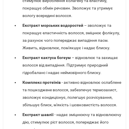
стимулює вироблення колагену та еластину,
покращує обмін речовин. Зволожує та утримує
вологу всередині волосся.
Екстракт морських водоростей
– зволожує та
покращує еластичність волосся, зміцнює фолікулу,
за рахунок чого попереджає випадіння пасм.
Живить, відновлює, пом'якшує і надає блиску.
Екстракт кактуса богеум
– відновлює та захищає
волосся від випадіння. Підтримує природний
гідробаланс і надає неймовірного блиску.
Комплекс протеїнів
- активно відновлює ослаблене
та пошкоджене волосся, забезпечує термозахист,
зволожує кондиціонує, полегшує розчісування,
збільшує блиск, м'якість і шовковистість волосся.
Екстракт шавлії
- надає зміцнюючу та відновлюючу
дію, стимулює ріст волосся, попереджає його