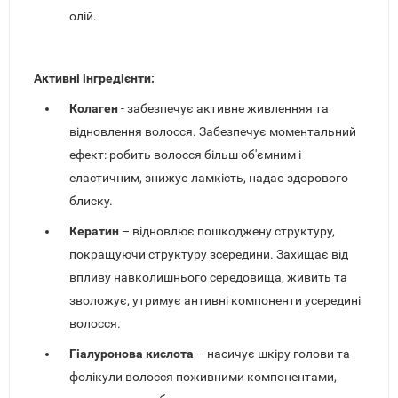
олій.
Активні інгредієнти:
Колаген
- забезпечує активне живленняя та
відновлення волосся. Забезпечує моментальний
ефект: робить волосся більш об'ємним і
еластичним, знижує ламкість, надає здорового
блиску.
Кератин
– відновлює пошкоджену структуру,
покращуючи структуру зсередини. Захищає від
впливу навколишнього середовища, живить та
зволожує, утримує антивні компоненти усередині
волосся.
Гіалуронова кислота
– насичує шкіру голови та
фолікули волосся поживними компонентами,