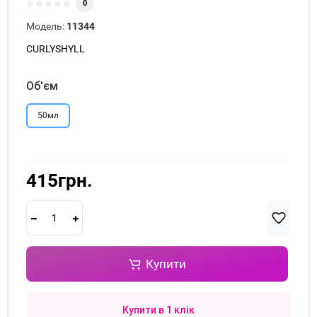
0
Модель:
11344
CURLYSHYLL
Об'єм
50мл
415грн.
Купити
Купити в 1 клік