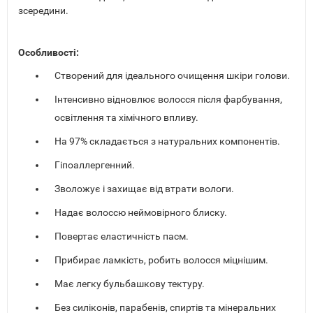
зсередини.
Особливості:
Створений для ідеального очищення шкіри голови.
Інтенсивно відновлює волосся після фарбування,
освітлення та хімічного впливу.
На 97% складається з натуральних компонентів.
Гіпоаллергенний.
Зволожує і захищає від втрати вологи.
Надає волоссю неймовірного блиску.
Повертає еластичність пасм.
Прибирає ламкість, робить волосся міцнішим.
Має легку бульбашкову тектуру.
Без силіконів, парабенів, спиртів та мінеральних