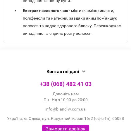
випадіння та появу лупи.
Екстракт зеленого чаю
- містить амінокислоти,
поліфеноли та катехіни, завдяки яким пом'якшує
волосся та надає здорового блиску. Перешкоджає
випадінню та сприяє росту волосся.
Контактні дані
+38 (068) 482 41 03
Дзвоніть нам
Пн - Нд з 10:00 до 20:00
info@b-and-w.com.ua
Україна, м. Одеса, вул. Радужний масив 16/2 (офіс 1н), 65088
Замовити дзвінок