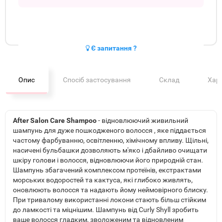
Є запитання ?
Опис
Спосіб застосування
Склад
Хар
After Salon Care Shampoo
- відновлюючий живильний
шампунь для дуже пошкодженого волосся , яке піддається
частому фарбуванню, освітленню, хімічному впливу. Щільні,
насичені бульбашки дозволяють м'яко і дбайливо очищати
шкіру голови і волосся, відновлюючи його природній стан.
Шампунь збагачений комплексом протеїнів, екстрактами
морських водоростей та кактуса, які глибоко живлять,
оновлюють волосся та надають йому неймовірного блиску.
При тривалому використанні локони стають більш стійким
до ламкості та міцнішим. Шампунь від Curly Shyll зробить
ваше волосся гладким, зволоженим та відновленим