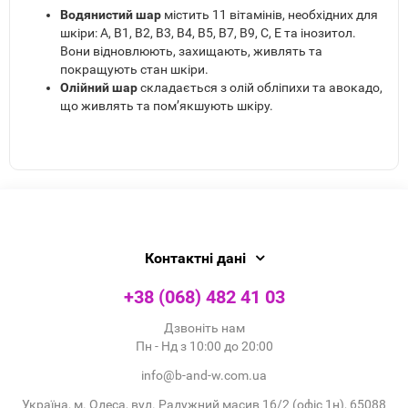
Водянистий шар
містить 11 вітамінів, необхідних для
шкіри: A, B1, B2, B3, B4, B5, B7, B9, C, E та інозитол.
Вони відновлюють, захищають, живлять та
покращують стан шкіри.
Олійний шар
складається з олій обліпихи та авокадо,
що живлять та пом’якшують шкіру.
Контактні дані
+38 (068) 482 41 03
Дзвоніть нам
Пн - Нд з 10:00 до 20:00
info@b-and-w.com.ua
Україна, м. Одеса, вул. Радужний масив 16/2 (офіс 1н), 65088