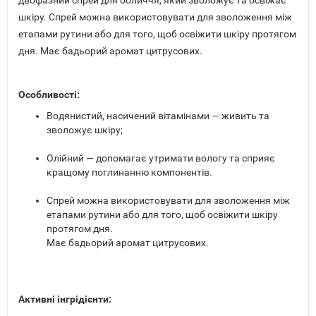
двофазний спрей для обличчя, який зволожує та освіжає
шкіру. Спрей можна використовувати для зволоження між
етапами рутини або для того, щоб освіжити шкіру протягом
дня. Має бадьорий аромат цитрусових.
Особливості:
Водянистий, насичений вітамінами — живить та
зволожує шкіру;
Олійний — допомагає утримати вологу та сприяє
кращому поглинанню компонентів.
Спрей можна використовувати для зволоження між
етапами рутини або для того, щоб освіжити шкіру
протягом дня.
Має бадьорий аромат цитрусових.
Активні інгрідієнти: