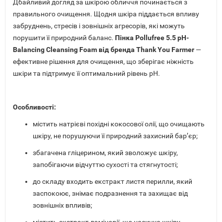
Дбайливий догляд за шкірою обличчя починається з
правильного очищення. Щодня шкіра піддається впливу
забруднень, стресів і зовнішніх агресорів, які можуть
порушити її природний баланс.
Пінка Pollufree 5.5 pH-
Balancing Cleansing Foam від бренда Thank You Farmer
—
ефективне рішення для очищення, що зберігає ніжність
шкіри та підтримує її оптимальний рівень pH.
Особливості:
містить натрієві похідні кокосової олії, що очищають
шкіру, не порушуючи її природний захисний бар’єр;
збагачена гліцерином, який зволожує шкіру,
запобігаючи відчуттю сухості та стягнутості;
до складу входить екстракт листя перилли, який
заспокоює, знімає подразнення та захищає від
зовнішніх впливів;