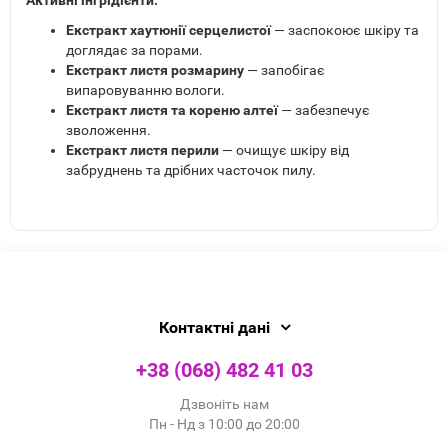
Активні інгрідієнти:
Екстракт хаутюнії серцелистої
— заспокоює шкіру та
доглядає за порами.
Екстракт листя розмарину
— запобігає
випаровуванню вологи.
Екстракт листя та кореню алтеї
— забезпечує
зволоження.
Екстракт листя перили
— очищує шкіру від
забруднень та дрібних часточок пилу.
Контактні дані
+38 (068) 482 41 03
Дзвоніть нам
Пн - Нд з 10:00 до 20:00