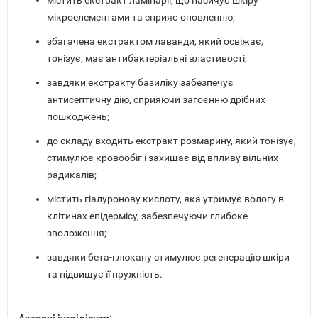
містить екстракт ламінарії, що насичує шкіру
мікроелементами та сприяє оновленню;
збагачена екстрактом лаванди, який освіжає,
тонізує, має антибактеріальні властивості;
завдяки екстракту базиліку забезпечує
антисептичну дію, сприяючи загоєнню дрібних
пошкоджень;
до складу входить екстракт розмарину, який тонізує,
стимулює кровообіг і захищає від впливу вільних
радикалів;
містить гіалуронову кислоту, яка утримує вологу в
клітинах епідермісу, забезпечуючи глибоке
зволоження;
завдяки бета-глюкану стимулює регенерацію шкіри
та підвищує її пружність.