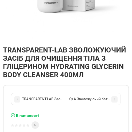
TRANSPARENT-LAB ЗВОЛОЖУЮЧИЙ
ЗАСІБ ДЛЯ ОЧИЩЕННЯ ТІЛА З
ГЛІЦЕРИНОМ HYDRATING GLYCERIN
BODY CLEANSER 400МЛ
TRANSPARENT-LAB Заспокійливий лосьйон для тіла з сечовиною 
Q+A Зволожуючий баттер з колагеном
В наявності
0