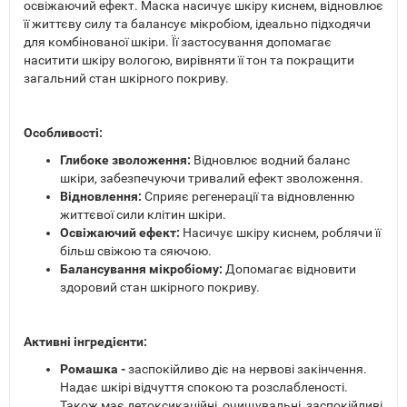
освіжаючий ефект. Маска насичує шкіру киснем, відновлює
її життєву силу та балансує мікробіом, ідеально підходячи
для комбінованої шкіри. Її застосування допомагає
наситити шкіру вологою, вирівняти її тон та покращити
загальний стан шкірного покриву.
Особливості:
Глибоке зволоження:
Відновлює водний баланс
шкіри, забезпечуючи тривалий ефект зволоження.
Відновлення:
Сприяє регенерації та відновленню
життєвої сили клітин шкіри.
Освіжаючий ефект:
Насичує шкіру киснем, роблячи її
більш свіжою та сяючою.
Балансування мікробіому:
Допомагає відновити
здоровий стан шкірного покриву.
Активні інгредієнти:
Ромашка -
заспокійливо діє на нервові закінчення.
Надає шкірі відчуття спокою та розслабленості.
Також має детоксикаційні, очищувальні, заспокійливі