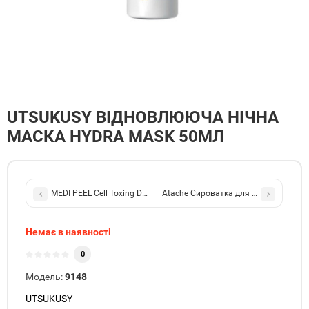
UTSUKUSY ВІДНОВЛЮЮЧА НІЧНА
МАСКА HYDRA MASK 50МЛ
MEDI PEEL Cell Toxing Dermajours Toner Тонер зі стовбуровими к
Atache Сироватка для боротьби з недо
Немає в наявності
0
Модель:
9148
UTSUKUSY