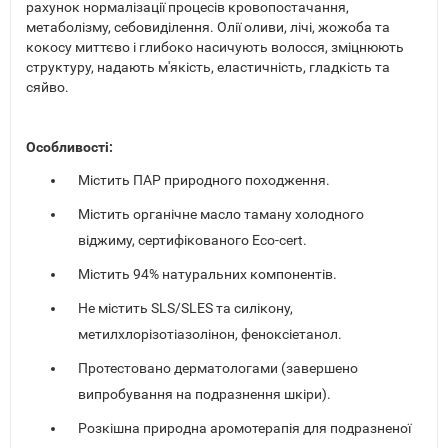
рахунок нормалізації процесів кровопостачання,
метаболізму, себовиділення. Олії оливи, лічі, жожоба та
кокосу миттєво і глибоко насичують волосся, зміцнюють
структуру, надають м'якість, еластичність, гладкість та
сяйво.
Особливості:
Містить ПАР природного походження.
Містить органічне масло таману холодного
віджиму, сертифікованого Eco-cert.
Містить 94% натуральних компонентів.
Не містить SLS/SLES та силікону,
метилхлорізотіазолінон, феноксіетанол.
Протестовано дерматологами (завершено
випробування на подразнення шкіри).
Розкішна природна аромотерапія для подразненої