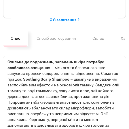
Є запитання ?
Опис
Спосіб застосування
Склад
Хар
Схильна до подразнень, запалень шкіра потребує
особливого очищення
– м'якого та безпечного, яке
запускає процеси оздоровлення та відновлення. Саме так
працює
Soothing Scalp Shampoo
– шампунь з вираженим
заспокійливим ефектом на основі олії таману. Завдяки олії
таману та воді гамамелісу, соку листя алое, олії чайного
дерева досягається заспокійлива, протизапальна дія.
Природні антибактеріальні властивості цих компонентів
дозволяють збалансувати склад мікрофлори, запобігти
висипанню, свербежу та неприємним відчуттям. Олії
апельсина, бергамоту, перцевої м'яти та ментол
допомагають відновлювати здоров'я шкіри голови за