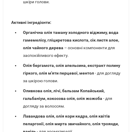
шкіри голови.
Активні інгредієнти:
Органічна олія таману холодного віджиму, вода
гамемелісу, гліциретова кислота, сік листя алое,
олія чайного дерева
– основні компоненти для
заспокійливого ефекту.
Олія бергамота, олія апельсина, екстракт полину
гіркого, олія м'яти перцевої, ментол
- для догляду
за шкірою голови.
Оливкова олія, лічі, бальзам Копайський,
гальбаніум, кокосова олія, олія жожоба
- для
догляду за волоссям.
Лавандова олія, олія кори кедра, олія квітів
пеларгонії, олія мирта звичайного, олія троянди,
ваніль
- для ароматерапії.