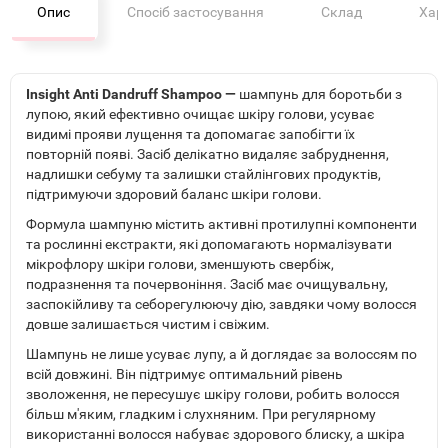
Опис
Спосіб застосування
Склад
Хар
Insight Anti Dandruff Shampoo —
шампунь для боротьби з
лупою, який ефективно очищає шкіру голови, усуває
видимі прояви лущення та допомагає запобігти їх
повторній появі. Засіб делікатно видаляє забруднення,
надлишки себуму та залишки стайлінгових продуктів,
підтримуючи здоровий баланс шкіри голови.
Формула шампуню містить активні протилупні компоненти
та рослинні екстракти, які допомагають нормалізувати
мікрофлору шкіри голови, зменшують свербіж,
подразнення та почервоніння. Засіб має очищувальну,
заспокійливу та себорегулюючу дію, завдяки чому волосся
довше залишається чистим і свіжим.
Шампунь не лише усуває лупу, а й доглядає за волоссям по
всій довжині. Він підтримує оптимальний рівень
зволоження, не пересушує шкіру голови, робить волосся
більш м'яким, гладким і слухняним. При регулярному
використанні волосся набуває здорового блиску, а шкіра