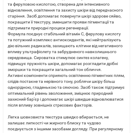
та феруловою кислотою, створена для інтенсивного
відновлення, освітлення та захисту шкіри від передчасного
старіння. Засіб допомагає повернути шкірі здорове сяйво,
покращити її текстуру, зменшити прояви пігментації та
підтримати природні процеси регенерації.
Формула поєднує стабільний вітамін С, ферулову кислоту
та потужний комплекс антиоксидантів, які нейтралізують
дію вільних радикалів, захищають клітини від негативного
впливу ультрафіолету та забрудненого навколишнього
середовища. Сироватка стимулює синтез колагену,
підвищує пружність шкіри, допомагає розгладити дрібні
зморшки та покращити загальний тон обличчя.
Активні компоненти сприяють освітленню пігментних плям,
слідів постакне та нерівного тону, роблячи шкіру більш
однорідною, гладенькою та сяючою. Засіб також підтримує
оптимальний рівень зволоження, зміцнює природний
захисний бар'єр і допомагає шкірі швидше відновлюватися
після впливу зовнішніх стресових факторів.
Легка шовковиста текстура швидко вбирається, не
залишає липкості чи жирного блиску та чудово
поєднується з іншими засобами догляду. При регулярному