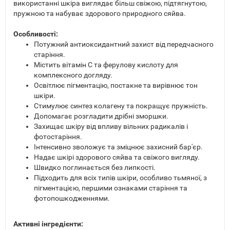
використанні шкіра виглядає більш свіжою, підтягнутою,
пружною та набуває здорового природного сяйва.
Особливості:
Потужний антиоксидантний захист від передчасного
старіння.
Містить вітамін С та ферулову кислоту для
комплексного догляду.
Освітлює пігментацію, постакне та вирівнює тон
шкіри.
Стимулює синтез колагену та покращує пружність.
Допомагає розгладити дрібні зморшки.
Захищає шкіру від впливу вільних радикалів і
фотостаріння.
Інтенсивно зволожує та зміцнює захисний бар'єр.
Надає шкірі здорового сяйва та свіжого вигляду.
Швидко поглинається без липкості.
Підходить для всіх типів шкіри, особливо тьмяної, з
пігментацією, першими ознаками старіння та
фотопошкодженнями.
Активні інгредієнти: