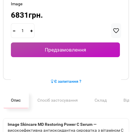
Image
6831грн.
Предзамовлення
Є запитання ?
Опис
Спосіб застосування
Склад
Від
Image Skincare MD Restoring Power C Serum —
високоефективна антиоксидантна сироватка з вітаміном С