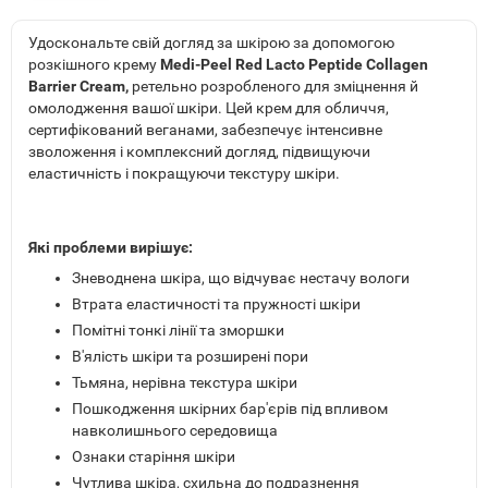
Удоскональте свій догляд за шкірою за допомогою
розкішного крему
Medi-Peel Red Lacto Peptide Collagen
Barrier Cream
,
ретельно розробленого для зміцнення й
омолодження вашої шкіри. Цей крем для обличчя,
сертифікований веганами, забезпечує інтенсивне
зволоження і комплексний догляд, підвищуючи
еластичність і покращуючи текстуру шкіри.
Які проблеми вирішує
:
Зневоднена шкіра, що відчуває нестачу вологи
Втрата еластичності та пружності шкіри
Помітні тонкі лінії та зморшки
В'ялість шкіри та розширені пори
Тьмяна, нерівна текстура шкіри
Пошкодження шкірних бар'єрів під впливом
навколишнього середовища
Ознаки старіння шкіри
Чутлива шкіра, схильна до подразнення