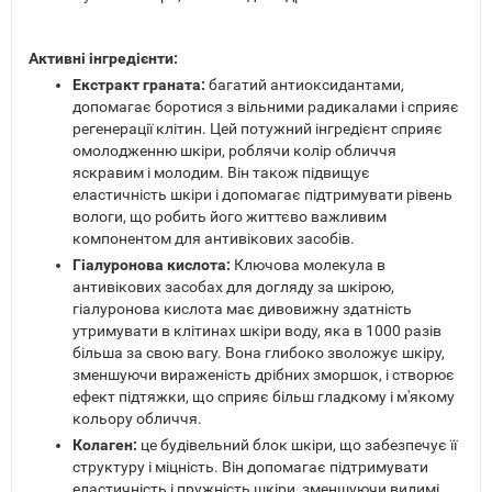
Активні інгредієнти:
Екстракт граната:
багатий антиоксидантами,
допомагає боротися з вільними радикалами і сприяє
регенерації клітин. Цей потужний інгредієнт сприяє
омолодженню шкіри, роблячи колір обличчя
яскравим і молодим. Він також підвищує
еластичність шкіри і допомагає підтримувати рівень
вологи, що робить його життєво важливим
компонентом для антивікових засобів.
Гіалуронова кислота:
Ключова молекула в
антивікових засобах для догляду за шкірою,
гіалуронова кислота має дивовижну здатність
утримувати в клітинах шкіри воду, яка в 1000 разів
більша за свою вагу. Вона глибоко зволожує шкіру,
зменшуючи вираженість дрібних зморшок, і створює
ефект підтяжки, що сприяє більш гладкому і м'якому
кольору обличчя.
Колаген:
це будівельний блок шкіри, що забезпечує її
структуру і міцність. Він допомагає підтримувати
еластичність і пружність шкіри, зменшуючи видимі