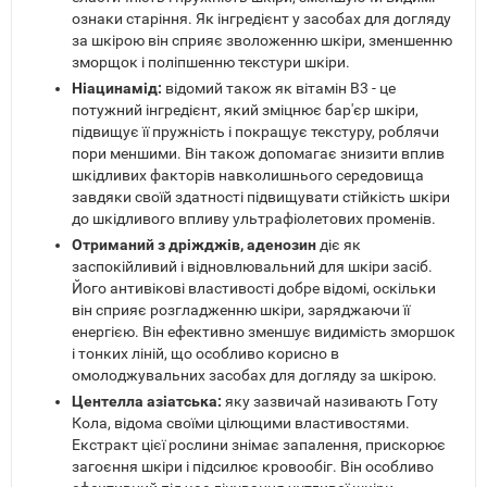
ознаки старіння. Як інгредієнт у засобах для догляду
за шкірою він сприяє зволоженню шкіри, зменшенню
зморщок і поліпшенню текстури шкіри.
Ніацинамід:
відомий також як вітамін B3 - це
потужний інгредієнт, який зміцнює бар'єр шкіри,
підвищує її пружність і покращує текстуру, роблячи
пори меншими. Він також допомагає знизити вплив
шкідливих факторів навколишнього середовища
завдяки своїй здатності підвищувати стійкість шкіри
до шкідливого впливу ультрафіолетових променів.
Отриманий з дріжджів,
аденозин
діє як
заспокійливий і відновлювальний для шкіри засіб.
Його антивікові властивості добре відомі, оскільки
він сприяє розгладженню шкіри, заряджаючи її
енергією. Він ефективно зменшує видимість зморшок
і тонких ліній, що особливо корисно в
омолоджувальних засобах для догляду за шкірою.
Центелла азіатська:
яку зазвичай називають Готу
Кола, відома своїми цілющими властивостями.
Екстракт цієї рослини знімає запалення, прискорює
загоєння шкіри і підсилює кровообіг. Він особливо