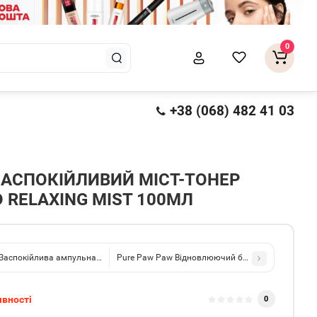
0
+38 (068) 482 41 03
ЗАСПОКІЙЛИВИЙ МІСТ-ТОНЕР
D RELAXING MIST 100МЛ
 Заспокійлива ампульна сироватка з центелою Cicachid Soothing Ampoule 30
Pure Paw Paw Відновлюючий бальзам без запаху 
явності
0