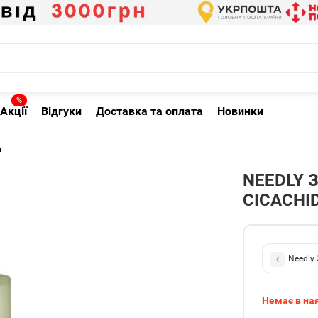
%
Акції
Відгуки
Доставка та оплата
Новинки
л
NEEDLY 
CICACHI
Needly
Немає в на