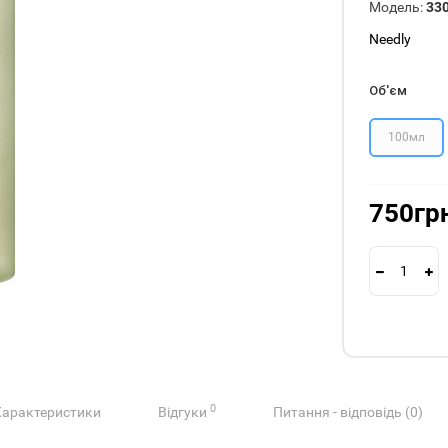
Модель:
33
Needly
Об'єм
100мл
750гр
0
Характеристики
Відгуки
Питання - відповідь (0)