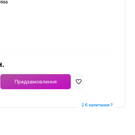
0966
н.
Предзамовлення
Є запитання ?