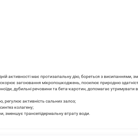
ній активності має протизапальну дію, бореться з висипаннями, з
искорює загоювання мікропошкоджень, посилює природню здатність 
ноїди, дубильні речовини та бета-каротин, допомагає утримувати во
ю, регулює активність сальних залоз;
синтез колагену;
и, зменшує трансепідермальну втрату води.