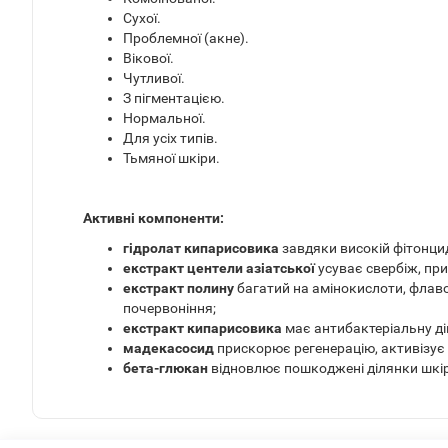
Сухої.
Проблемної (акне).
Вікової.
Чутливої.
З пігментацією.
Нормальної.
Для усіх типів.
Тьмяної шкіри.
Активні компоненти:
гідролат кипарисовика
завдяки високій фітонцид
екстракт центели азіатської
усуває свербіж, пр
екстракт полину
багатий на амінокислоти, флаво
почервоніння;
екстракт кипарисовика
має антибактеріальну ді
мадекасосид
прискорює регенерацію, активізує 
бета-глюкан
відновлює пошкоджені ділянки шкір