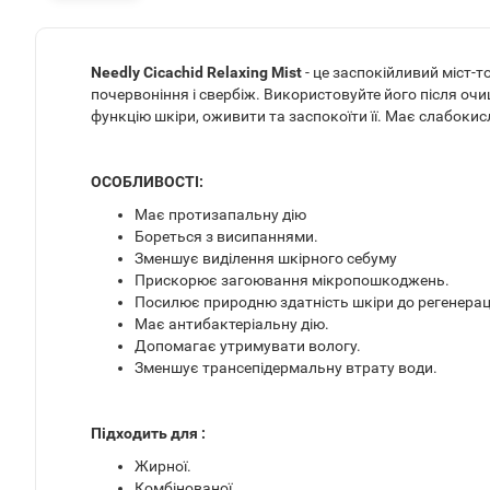
Needly Cicachid Relaxing Mist
- це заспокійливий міст-
почервоніння і свербіж. Використовуйте його після очищ
функцію шкіри, оживити та заспокоїти її. Має слабокис
ОСОБЛИВОСТІ:
Має протизапальну дію
Бореться з висипаннями.
Зменшує виділення шкірного себуму
Прискорює загоювання мікропошкоджень.
Посилює природню здатність шкіри до регенераці
Має антибактеріальну дію.
Допомагає утримувати вологу.
Зменшує трансепідермальну втрату води.
Підходить для :
Жирної.
Комбінованої.