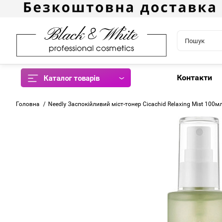
Контакти
Каталог товарів
Головна
Needly Заспокійливий міст-тонер Cicachid Relaxing Mist 100м