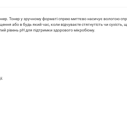
тонер. Тонер у зручному форматі спрею миттєво насичує вологою сп
ення або в будь який час, коли відчуваєте стягнутість чи сухість, 
лий рівень pH для підтримки здорового мікробіому.
ї.