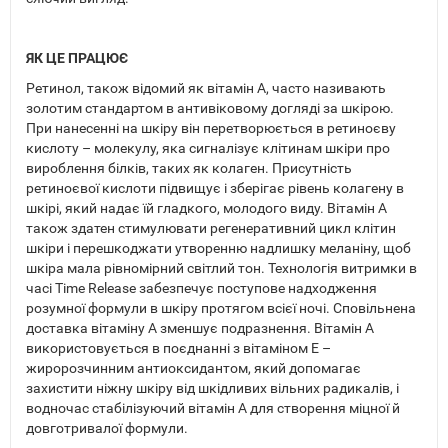
ЯК ЦЕ ПРАЦЮЄ
Ретинол, також відомий як вітамін А, часто називають
золотим стандартом в антивіковому догляді за шкірою.
При нанесенні на шкіру він перетворюється в ретиноєву
кислоту – молекулу, яка сигналізує клітинам шкіри про
вироблення білків, таких як колаген. Присутність
ретиноєвої кислоти підвищує і зберігає рівень колагену в
шкірі, який надає їй гладкого, молодого виду. Вітамін А
також здатен стимулювати регенеративний цикл клітин
шкіри і перешкоджати утворенню надлишку меланіну, щоб
шкіра мала рівномірний світлий тон. Технологія витримки в
часі Time Release забезпечує поступове надходження
розумної формули в шкіру протягом всієї ночі. Сповільнена
доставка вітаміну А зменшує подразнення. Вітамін А
використовується в поєднанні з вітаміном Е –
жиророзчинним антиоксидантом, який допомагає
захистити ніжну шкіру від шкідливих вільних радикалів, і
водночас стабілізуючий вітамін А для створення міцної й
довготривалої формули.