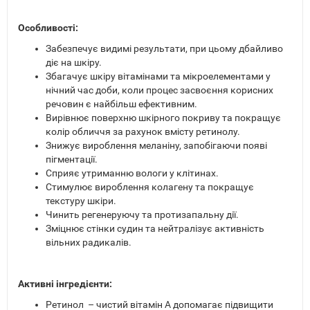
Особливості:
Забезпечує видимі результати, при цьому дбайливо
діє на шкіру.
Збагачує шкіру вітамінами та мікроелементами у
нічний час доби, коли процес засвоєння корисних
речовин є найбільш ефективним.
Вирівнює поверхню шкірного покриву та покращує
колір обличчя за рахунок вмісту ретинолу.
Знижує вироблення меланіну, запобігаючи появі
пігментації.
Сприяє утриманню вологи у клітинах.
Стимулює вироблення колагену та покращує
текстуру шкіри.
Чинить регенеруючу та протизапальну дії.
Зміцнює стінки судин та нейтралізує активність
вільних радикалів.
Активні інгредієнти:
Ретинол – чистий вітамін А допомагає підвищити