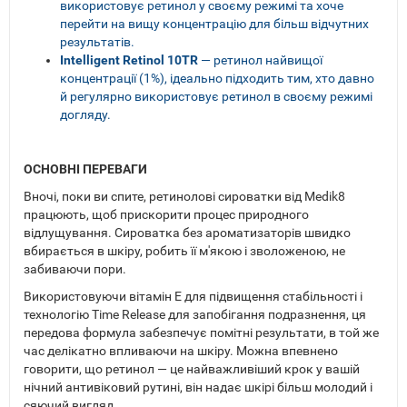
використовує ретинол у своєму режимі та хоче
перейти на вищу концентрацію для більш відчутних
результатів.
Intelligent Retinol 10TR
— ретинол найвищої
концентрації (1%), ідеально підходить тим, хто давно
й регулярно використовує ретинол в своєму режимі
догляду.
ОСНОВНІ ПЕРЕВАГИ
Вночі, поки ви спите, ретинолові сироватки від Medik8
працюють, щоб прискорити процес природного
відлущування. Сироватка без ароматизаторів швидко
вбирається в шкіру, робить її м'якою і зволоженою, не
забиваючи пори.
Використовуючи вітамін Е для підвищення стабільності і
технологію Time Release для запобігання подразнення, ця
передова формула забезпечує помітні результати, в той же
час делікатно впливаючи на шкіру. Можна впевнено
говорити, що ретинол — це найважливіший крок у вашій
нічний антивіковий рутині, він надає шкірі більш молодий і
сяючий вигляд.