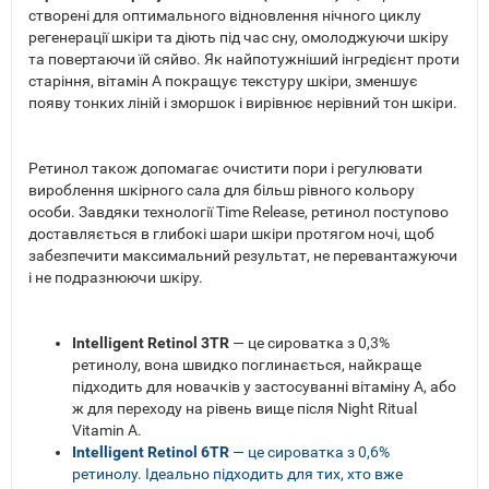
створені для оптимального відновлення нічного циклу
регенерації шкіри та діють під час сну, омолоджуючи шкіру
та повертаючи їй сяйво. Як найпотужніший інгредієнт проти
старіння, вітамін А покращує текстуру шкіри, зменшує
появу тонких ліній і зморшок і вирівнює нерівний тон шкіри.
Ретинол також допомагає очистити пори і регулювати
вироблення шкірного сала для більш рівного кольору
особи. Завдяки технології Time Release, ретинол поступово
доставляється в глибокі шари шкіри протягом ночі, щоб
забезпечити максимальний результат, не перевантажуючи
і не подразнюючи шкіру.
Intelligent Retinol 3TR
— це сироватка з 0,3%
ретинолу, вона швидко поглинається, найкраще
підходить для новачків у застосуванні вітаміну А, або
ж для переходу на рівень вище після Night Ritual
Vitamin A.
Intelligent Retinol 6TR
— це сироватка з 0,6%
ретинолу. Ідеально підходить для тих, хто вже