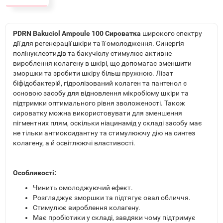
PDRN Bakuciol Ampoule 100 Сироватка
широкого спектру
дії для регенерації шкіри та її омолодження. Синергія
полінуклеотидів та бакучіолу стимулює активне
вироблення колагену в шкірі, що допомагає зменшити
зморшки та зробити шкіру більш пружною. Лізат
біфідобактерій, гідролізований колаген та пантенол є
основою засобу для відновлення мікробіому шкіри та
підтримки оптимального рівня зволоженості. Також
сироватку можна використовувати для зменшення
пігментних плям, оскільки ніацинамід у складі засобу має
не тільки антиоксидантну та стимулюючу дію на синтез
колагену, а й освітлюючі властивості.
Особливості:
Чинить омолоджуючий ефект.
Розгладжує зморшки та підтягує овал обличчя.
Стимулює вироблення колагену.
Має пробіотики у складі, завдяки чому підтримує