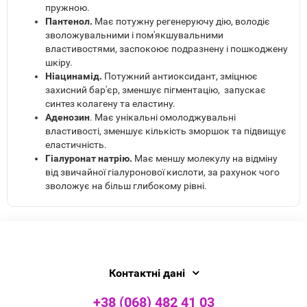
пружною.
Пантенол.
Має потужну регенеруючу дію, володіє
зволожувальними і пом'якшувальними
властивостями, заспокоює подразнену і пошкоджену
шкіру.
Ніацинамід.
Потужний антиоксидант, зміцнює
захисний бар'єр, зменшує пігментацію, запускає
синтез колагену та еластину.
Аденозин
.
Має унікальні омолоджувальні
властивості, зменшує кількість зморшок та підвищує
еластичність.
Гіалуронат натрію.
Має меншу молекулу на відміну
від звичайної гіалуронової кислоти, за рахунок чого
зволожує на більш глибокому рівні.
Контактні дані
+38 (068) 482 41 03