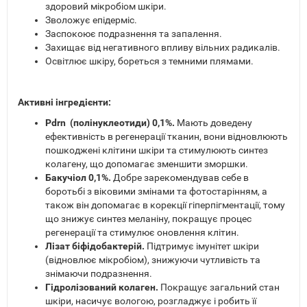
здоровий мікробіом шкіри.
Зволожує епідерміс.
Заспокоює подразнення та запалення.
Захищає від негативного впливу вільних радикалів.
Освітлює шкіру, бореться з темними плямами.
Активні інгредієнти:
Pdrn (полінуклеотиди) 0,1%.
Мають доведену
ефективність в регенерації тканин, вони відновлюють
пошкоджені клітини шкіри та стимулюють синтез
колагену, що допомагає зменшити зморшки.
Бакучіол 0,1%.
Добре зарекомендував себе в
боротьбі з віковими змінами та фотостарінням, а
також він допомагає в корекції гіперпігментації, тому
що знижує синтез меланіну, покращує процес
регенерації та стимулює оновлення клітин.
Лізат біфідобактерій.
Підтримує імунітет шкіри
(відновлює мікробіом), знижуючи чутливість та
знімаючи подразнення.
Гідролізований колаген.
Покращує загальний стан
шкіри, насичує вологою, розгладжує і робить її