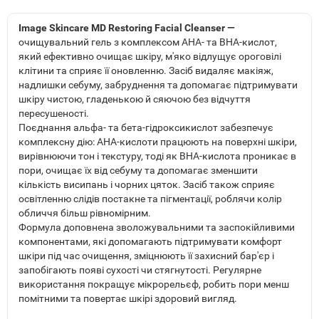
Image Skincare MD Restoring Facial Cleanser —
очищувальний гель з комплексом AHA- та BHA-кислот,
який ефективно очищає шкіру, м'яко відлущує ороговілі
клітини та сприяє її оновленню. Засіб видаляє макіяж,
надлишки себуму, забруднення та допомагає підтримувати
шкіру чистою, гладенькою й сяючою без відчуття
пересушеності.
Поєднання альфа- та бета-гідроксикислот забезпечує
комплексну дію: AHA-кислоти працюють на поверхні шкіри,
вирівнюючи тон і текстуру, тоді як BHA-кислота проникає в
пори, очищає їх від себуму та допомагає зменшити
кількість висипань і чорних цяток. Засіб також сприяє
освітленню слідів постакне та пігментації, роблячи колір
обличчя більш рівномірним.
Формула доповнена зволожувальними та заспокійливими
компонентами, які допомагають підтримувати комфорт
шкіри під час очищення, зміцнюють її захисний бар'єр і
запобігають появі сухості чи стягнутості. Регулярне
використання покращує мікрорельєф, робить пори менш
помітними та повертає шкірі здоровий вигляд.