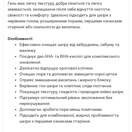
Гель має легку текстуру, добре піниться та легко
змивається, залишаючи після себе відчуття чистоти,
свіжості та комфорту. Ідеально підходить для шкіри з
нерівним тоном, розширеними порами, першими ознаками
старіння або схильністю до висипань.
Особливості:
Ефективно очищає шкіру від забруднень, себуму та
макіяжу.
Поєднує дію AHA- та BHA-кислот для комплексного
оновлення.
Делікатно відлущує ороговілі клітини.
Очищає пори та допомагає зменшити чорні цятки.
Сприяє зменшенню висипань і жирного блиску.
Вирівнює тон шкіри та освітлює сліди постакне.
Покращує текстуру, гладкість і природне сяйво шкіри.
Підтримує оптимальний рівень зволоження без
пересушування.
Допомагає зробити пори менш помітними.
Підходить для комбінованої, жирної, проблемної та
шкіри з першими ознаками старіння.