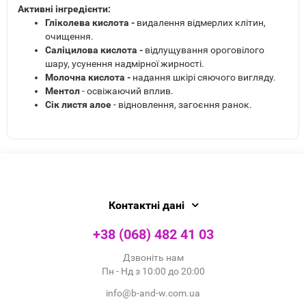
Активні інгредієнти:
Гліколева кислота -
видалення відмерлих клітин,
очищення.
Саліцилова кислота -
відлущування ороговілого
шару, усунення надмірної жирності.
Молочна кислота -
надання шкірі сяючого вигляду.
Ментол
- освіжаючий вплив.
Сік листя алое
- відновлення, загоєння ранок.
Контактні дані
+38 (068) 482 41 03
Дзвоніть нам
Пн - Нд з 10:00 до 20:00
info@b-and-w.com.ua