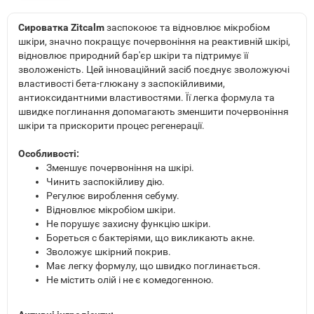
Сироватка Zitcalm
заспокоює та відновлює мікробіом
шкіри, значно покращує почервоніння на реактивній шкірі,
відновлює природний бар'єр шкіри та підтримує її
зволоженість. Цей інноваційний засіб поєднує зволожуючі
властивості бета-глюкану з заспокійливими,
антиоксидантними властивостями. Її легка формула та
швидке поглинання допомагають зменшити почервоніння
шкіри та прискорити процес регенерації.
Особливості:
Зменшує почервоніння на шкірі.
Чинить заспокійливу дію.
Регулює вироблення себуму.
Відновлює мікробіом шкіри.
Не порушує захисну функцію шкіри.
Бореться с бактеріями, що викликають акне.
Зволожує шкірний покрив.
Має легку формулу, що швидко поглинається.
Не містить олій і не є комедогенною.