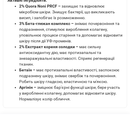
Активні інгредієнти:
2% Quora Noni PRCF –
захищає та відновлює
мікробіом шкіри. Знищує бактерії, що викликають
висип, і запобігає їх розмноженню.
3% Бета-глюкан комплекс –
знімає почервоніння та
подразнення, стимулює вироблення колагену,
уповільнює процеси старіння та допомагає відновити
шкіру після дії УФ-променів.
2% Екстракт кореня солодки –
має сильну
антиоксидантну дію, має протизапальні та
знезаражувальні властивості. Сприяє регенерації
тканин.
Бетаїн –
має протизапальні властивості, заспокоює
подразнену шкіру, знімає свербіж та почервоніння.
Робить шкіру гладкою, еластичною та м'якою.
Аргінін –
зміцнює бар'єрні функції шкіри, бере участь
у виробленні колагену, допомагає відновити шкіру.
Нормалізує колір обличчя.