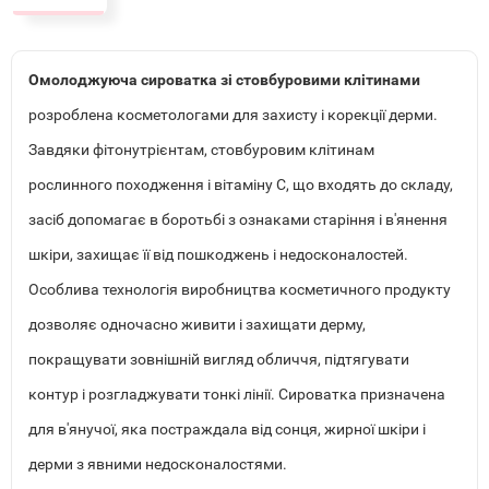
Омолоджуюча сироватка зі стовбуровими клітинами
розроблена косметологами для захисту і корекції дерми.
Завдяки фітонутрієнтам, стовбуровим клітинам
рослинного походження і вітаміну С, що входять до складу,
засіб допомагає в боротьбі з ознаками старіння і в'янення
шкіри, захищає її від пошкоджень і недосконалостей.
Особлива технологія виробництва косметичного продукту
дозволяє одночасно живити і захищати дерму,
покращувати зовнішній вигляд обличчя, підтягувати
контур і розгладжувати тонкі лінії. Сироватка призначена
для в'янучої, яка постраждала від сонця, жирної шкіри і
дерми з явними недосконалостями.