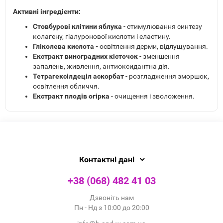
Активні інгредієнти:
Стовбурові клітини яблука
- стимулювання синтезу
колагену, гіалуронової кислоти і еластину.
Гліколева кислота -
освітлення дерми, відлущування.
Екстракт виноградних кісточок
- зменшення
запалень, живлення, антиоксидантна дія.
Тетрагексілдеціл аскорбат
- розгладження зморшок,
освітлення обличчя.
Екстракт плодів огірка
- очищення і зволоження.
Контактні дані
+38 (068) 482 41 03
Дзвоніть нам
Пн - Нд з 10:00 до 20:00