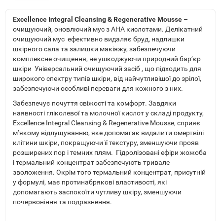
Excellence Integral Cleansing & Regenerative Mousse
–
очищуючий, оновлючий мус з AHA кислотами. Делікатний
очищуючий мус ефективно видаляє бруд, надлишки
шкірного сала та залишки макіяжу, забезпечуючи
комплексне очищення, не ушкоджуючи природний бар’єр
шкіри Універсальний очищуючий засіб , що підходить для
широкого спектру типів шкіри, від найчутливішої до зрілої,
забезпечуючи особливі переваги для кожного з них.
Забезпечує почуття свіжості та комфорт. Завдяки
наявності гліколевої та молочної кислот у складі продукту,
Excellence Integral Cleansing & Regenerative Mousse, сприяє
м’якому відлущуванню, яке допомагає видалити омертвілі
клітини шкіри, покращуючи її текстуру, зменшуючи прояв
розширених пор і темних плям. Гідролізовані ефіри жожоба
і термальний концентрат забезпечують тривале
зволоження. Окрім того термальний концентрат, присутній
у формулі, має протинабрякові властивості, які
допомагають заспокоїти чутливу шкіру, зменшуючи
почервоніння та подразнення.