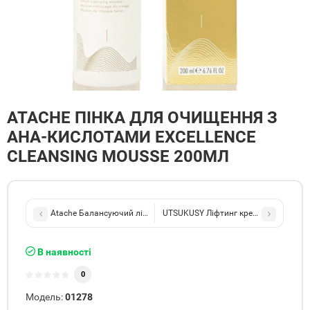
ATACHE ПІНКА ДЛЯ ОЧИЩЕННЯ З
АНА-КИСЛОТАМИ EXCELLENCE
CLEANSING MOUSSE 200МЛ
UTSUKUSY Ліфтинг крем навколо очей
Atache Балансуючий ліфтинговий тонік-мус Excel
В наявності
0
Модель:
01278