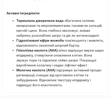
Активні інгредієнти:
Термальна джерельна вода
збагачена солями,
мінералами та мікроелементами, такими як кальцій,
магній і цинк. Вона глибоко зволожує, знімає
набряки, розслабляє шкіру та діє як антиоксидант.
Гідролізовані ефіри жожоба
пом'якшують і живлять,
відновлюють захисний шкірний бар'єр.
Гліколієва кислота (AHA)
м'яко відлущує верхні шари
епідермісу, стимулючи оновлення клітин. Вона
звужує пори та підсилює сяйво шкіри. Покращує
вироблення колагену і надає ліфтинг-ефект.
Молочна кислота (AHA)
підтримує активний процес
регенерації, очищає від ороговілих клітин та
забруднення. Відновлює текстуру епідермісу і
підвищує його еластичність.