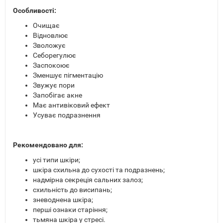
Особливості:
Очищає
Відновлює
Зволожує
Себорегулює
Заспокоює
Зменшує пігментацію
Звужує пори
Запобігає акне
Має антивіковий ефект
Усуває подразнення
Рекомендовано для:
усі типи шкіри;
шкіра схильна до сухості та подразнень;
надмірна секреція сальних залоз;
схильність до висипань;
зневоднена шкіра;
перші ознаки старіння;
тьмяна шкіра у стресі.