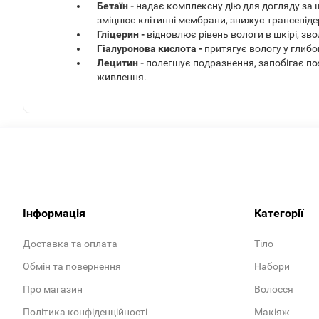
Бетаїн -
н
адає комплексну дію для догляду за 
зміцнює клітинні мембрани, знижує трансепіде
Гліцерин -
в
ідновлює рівень вологи в шкірі, зв
Гіалуронова кислота -
п
ритягує вологу у глибо
Лецитин -
п
олегшує подразнення, запобігає поя
живлення.
Інформація
Категорії
Доставка та оплата
Тіло
Обмін та повернення
Набори
Про магазин
Волосся
Політика конфіденційності
Макіяж