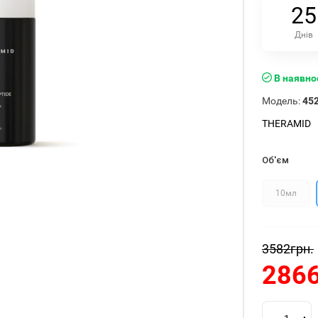
2
5
Днів
В наявно
Модель:
45
THERAMID
Об'єм
10мл
3582грн.
2866