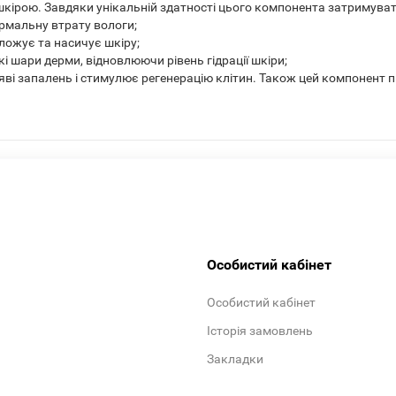
шкірою. Завдяки унікальній здатності цього компонента затримувати
рмальну втрату вологи;
оложує та насичує шкіру;
кі шари дерми, відновлюючи рівень гідрації шкіри;
ві запалень і стимулює регенерацію клітин. Також цей компонент пі
Особистий кабінет
Особистий кабінет
Історія замовлень
Закладки