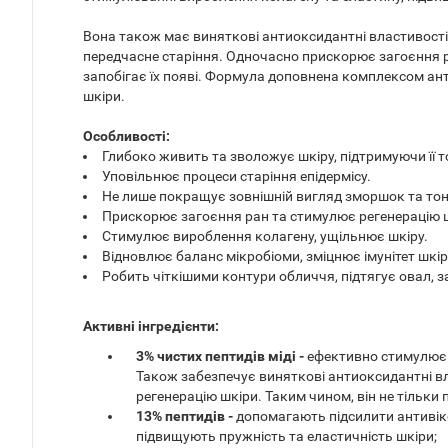
Вона також має виняткові антиоксидантні властивості
передчасне старіння. Одночасно прискорює загоєння ра
запобігає їх появі. Формула доповнена комплексом ан
шкіри.
Особливості:
Глибоко живить та зволожує шкіру, підтримуючи її т
Уповільнює процеси старіння епідермісу.
Не лише покращує зовнішній вигляд зморшок та тонких
Прискорює загоєння ран та стимулює регенерацію 
Стимулює вироблення колагену, ущільнює шкіру.
Відновлює баланс мікробіоми, зміцнює імунітет шкі
Робить чіткішими контури обличчя, підтягує овал, за
Активні інгредієнти:
3% чистих пептидів міді -
е
фективно стимулює в
Також забезпечує виняткові антиоксидантні вла
регенерацію шкіри. Таким чином, він не тільки п
13% пептидів -
д
опомагають підсилити антивіко
підвищують пружність та еластичність шкіри;