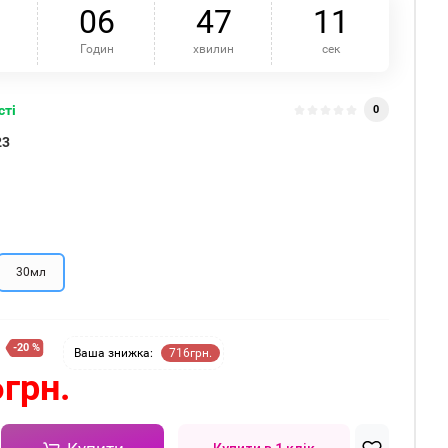
0
6
4
7
1
1
Годин
хвилин
сек
сті
0
23
30мл
-20 %
Ваша знижка:
716грн.
грн.