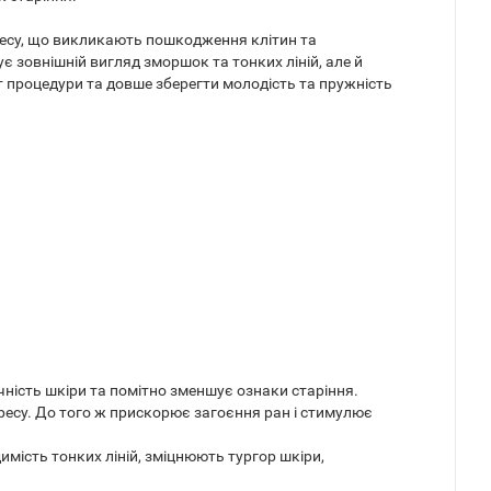
ресу, що викликають пошкодження клітин та
 зовнішній вигляд зморшок та тонких ліній, але й
 процедури та довше зберегти молодість та пружність
ність шкіри та помітно зменшує ознаки старіння.
тресу. До того ж прискорює загоєння ран і стимулює
мість тонких ліній, зміцнюють тургор шкіри,