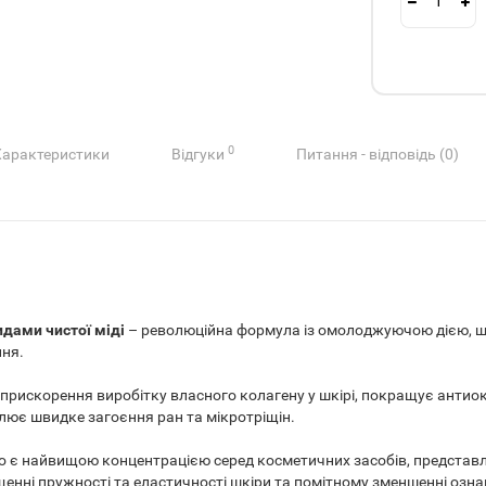
0
Характеристики
Відгуки
Питання - відповідь (0)
идами чистої міді
– революційна формула із омолоджуючою дією, щ
ння.
а прискорення виробітку власного колагену у шкірі, покращує антио
лює швидке загоєння ран та мікротріщін.
 що є найвищою концентрацією серед косметичних засобів, представл
енні пружності та еластичності шкіри та помітному зменшенні озна